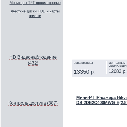
Мониторы TFT просмотровые
Жёсткие диски HDD и карты
памяти
HD Видеонаблюдение
(432)
цена розница
монтажным
организация
12683 р.
13350
р.
КУПИТЬ
Мини-PT IP‑камера Hikvi
DS-2DE2C400MWG-E(2.
Контроль доступа (387)