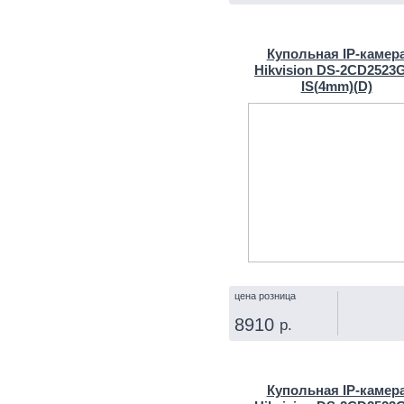
КУПИТЬ
Купольная IP‑камер
Hikvision DS-2CD2523
IS(4mm)(D)
цена розница
8910
р.
КУПИТЬ
Купольная IP‑камер