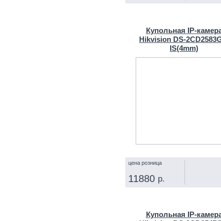
КУПИТЬ
Купольная IP‑камер
Hikvision DS-2CD2583
IS(4mm)
цена розница
11880
р.
КУПИТЬ
Купольная IP‑камер