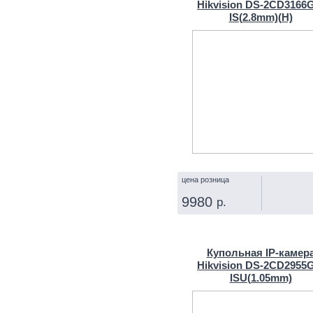
Hikvision DS-2CD3166
IS(2.8mm)(H)
цена розница
9980
р.
КУПИТЬ
Купольная IP‑камер
Hikvision DS-2CD2955
ISU(1.05mm)