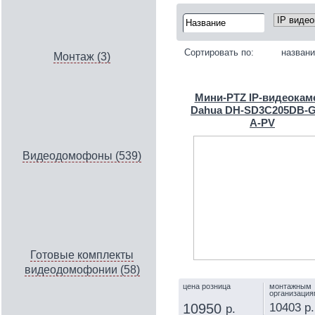
Сортировать по:
назван
Монтаж (3)
Мини-PTZ IP-видеокам
Dahua DH-SD3C205DB-
A-PV
Видеодомофоны (539)
Готовые комплекты
видеодомофонии (58)
цена розница
монтажным
организация
10403 р.
10950
р.