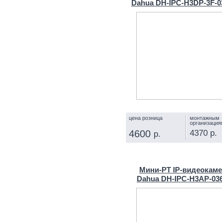
Dahua DH-IPC-H3DP-3F-0
цена розница
монтажным
организация
4370 р.
4600
р.
КУПИТЬ
Мини-PT IP-видеокам
Dahua DH-IPC-H3AP-03