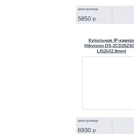
цена розница
5850
р.
КУПИТЬ
Купольная IP‑камер
Hikvision DS-2CD2523
LIS2U(2.8mm)
цена розница
6930
р.