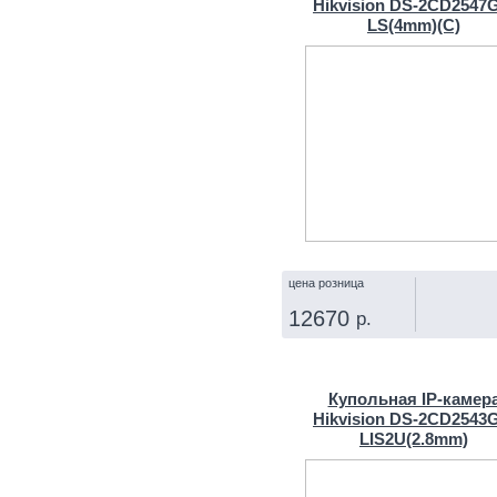
Hikvision DS-2CD2547
LS(4mm)(С)
цена розница
12670
р.
КУПИТЬ
Купольная IP‑камер
Hikvision DS-2CD2543
LIS2U(2.8mm)