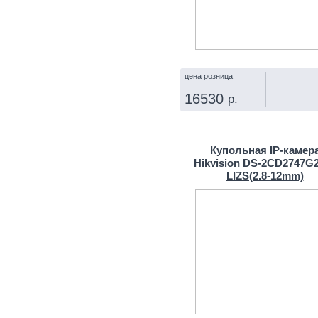
цена розница
16530
р.
КУПИТЬ
Купольная IP‑камер
Hikvision DS-2CD2747G
LIZS(2.8‑12mm)