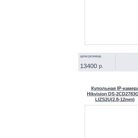
цена розница
13400
р.
КУПИТЬ
Купольная IP‑камер
Hikvision DS-2CD2783
LIZS2U(2.8‑12mm)