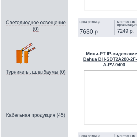
цена розница
монтажным
Светодиодное освещение
организация
(0)
7249 р.
7630
р.
КУПИТЬ
Мини-PT IP-видеокам
Dahua DH-SDT2A200-2F
A-PV-0400
Турникеты, шлагбаумы (0)
Кабельная продукция (45)
цена розница
монтажным