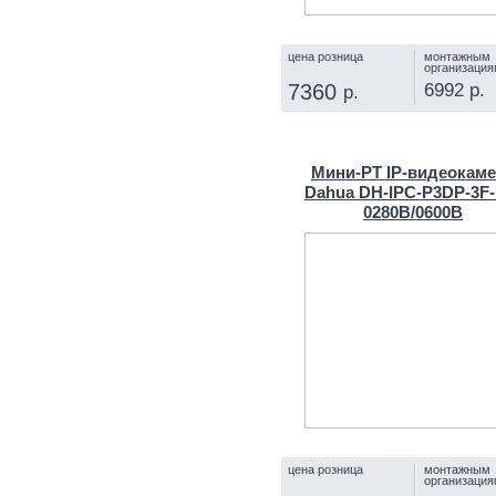
цена розница
монтажным
организация
6992 р.
7360
р.
КУПИТЬ
Мини-PT IP-видеокам
Dahua DH-IPC-P3DP-3F-
0280B/0600B
цена розница
монтажным
организация