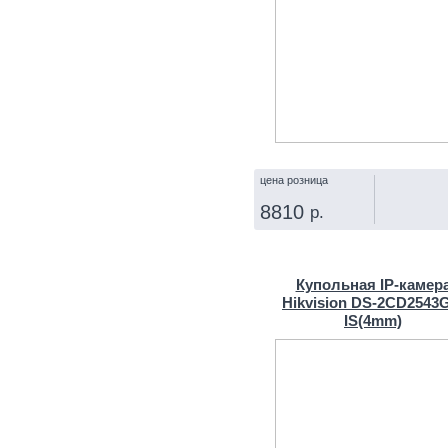
цена розница
8810
р.
КУПИТЬ
Купольная IP‑камер
Hikvision DS-2CD2543
IS(4mm)