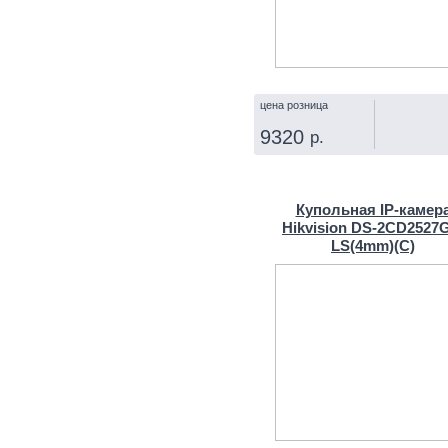
цена розница
9320
р.
КУПИТЬ
Купольная IP‑камер
Hikvision DS-2CD2527
LS(4mm)(С)