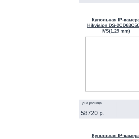
КУПИТЬ
Купольная IP‑камер
Hikvision DS-2CD63C5
IVS(1.29 mm)
цена розница
58720
р.
КУПИТЬ
Купольная IP‑камер