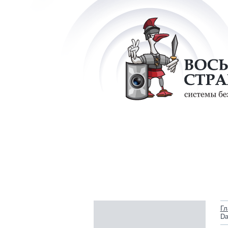
Гл
Da