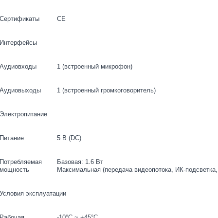
Сертификаты
CE
Интерфейсы
Аудиовходы
1 (встроенный микрофон)
Аудиовыходы
1 (встроенный громкоговоритель)
Электропитание
Питание
5 В (DC)
Потребляемая
Базовая: 1.6 Вт
мощность
Максимальная (передача видеопотока, ИК-подсветка, 
Условия эксплуатации
Рабочая
-10°C ~ +45°C