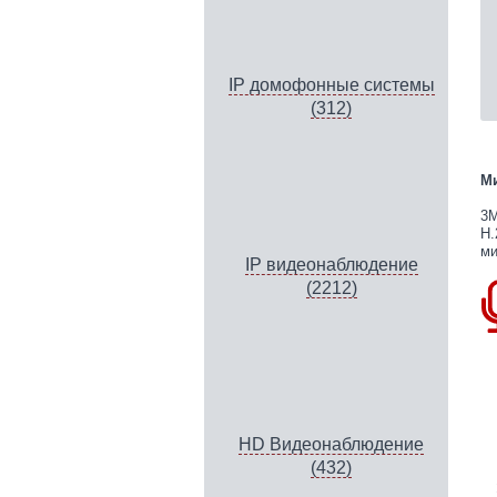
IP домофонные системы
(312)
Ми
3М
H.
ми
IP видеонаблюдение
(2212)
HD Видеонаблюдение
(432)