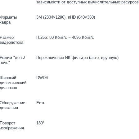
зависимости от доступных вычислительных ресурсов
Форматы
3M (2304×1296), nHD (640×360)
кадра
Размер
H.265: 80 Кбит/с ~ 4096 Кбит/с
видеопотока
Режим "день/
Переключение ИК-фильтра (авто, вручную)
ночь"
Широкий
DWDR
динамический
диапазон
Обнаружение
Есть
движения
Поворот
180°
изображения