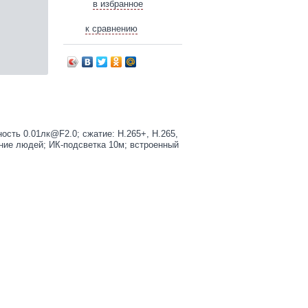
в избранное
к сравнению
ость 0.01лк@F2.0; сжатие: H.265+, H.265,
ние людей; ИК-подсветка 10м; встроенный