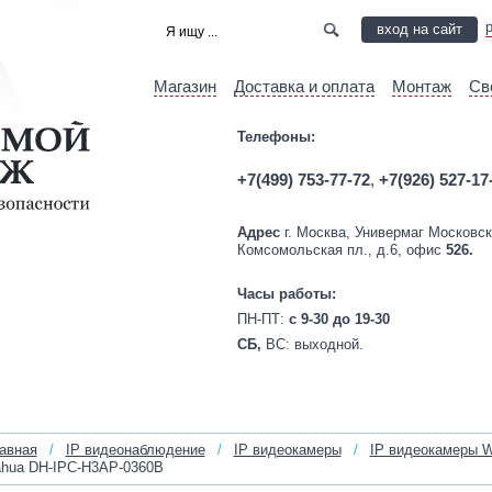
вход на сайт
Магазин
Доставка и оплата
Монтаж
Св
Телефоны:
+7(499) 753-77-72
,
+7(926) 527-17
Адрес
г. Москва, Универмаг Московск
Комсомольская пл., д.6, офис
526.
Часы работы:
ПН-ПТ:
c 9-30 до 19-30
СБ,
ВС:
выходной.
авная
/
IP видеонаблюдение
/
IP видеокамеры
/
IP видеокамеры W
hua DH-IPC-H3AP-0360B