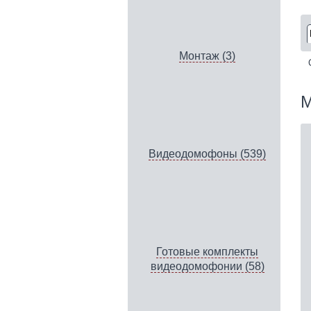
Монтаж (3)
М
Видеодомофоны (539)
Готовые комплекты
видеодомофонии (58)