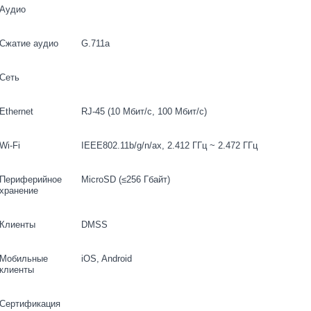
Аудио
Сжатие аудио
G.711a
Сеть
Ethernet
RJ-45 (10 Мбит/с, 100 Мбит/с)
Wi-Fi
IEEE802.11b/g/n/ax, 2.412 ГГц ~ 2.472 ГГц
Периферийное
MicroSD (≤256 Гбайт)
хранение
Клиенты
DMSS
Мобильные
iOS, Android
клиенты
Сертификация