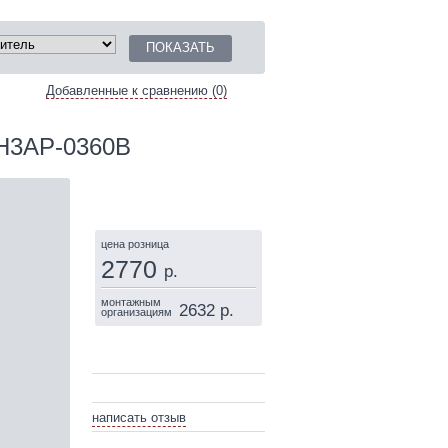
Добавленные к сравнению (0)
-H3AP-0360B
КУПИТЬ
цена розница
2770
р.
монтажным
2632 р.
организациям
написать отзыв