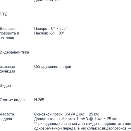
PTZ
Диапазон
Поворот: 0° ~ 355°
поворота и
Наклон: -5° ~ 80°
наклона
Видеоаналитика
Базовые
Обнаружение людей
функции
Видео
Сжатие видео
H.265
Частота
Основной поток: 3M @ 1 к/с ~ 25 к/с
кадров
Дополнительный поток 1: nHD @ 1 к/с ~ 25 к/с
*Приведенные значения для каждого видеопотока яв
одновременной передаче нескольких видеопотоков их