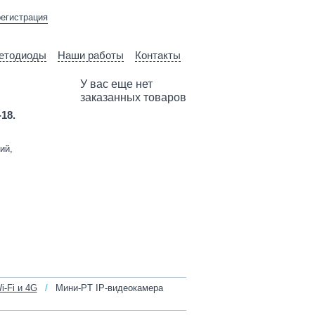
ВЫЕЗД ТЕХНИЧЕСКОГО
регистрация
СПЕЦИАЛИСТА
етодиоды
Наши работы
Контакты
У вас еще нет
заказанных товаров
-18.
ий,
i-Fi и 4G
/
Мини-PT IP-видеокамера