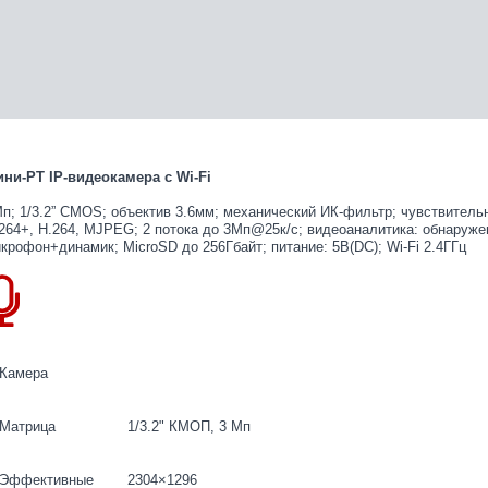
ни-PT IP-видеокамера с Wi-Fi
п; 1/3.2” CMOS; объектив 3.6мм; механический ИК-фильтр; чувствительн
264+, H.264, MJPEG; 2 потока до 3Мп@25к/с; видеоаналитика: обнаруже
крофон+динамик; MicroSD до 256Гбайт; питание: 5В(DC); Wi-Fi 2.4ГГц
Камера
Матрица
1/3.2" КМОП, 3 Мп
Эффективные
2304×1296