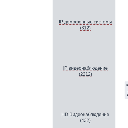
IP домофонные системы
(312)
IP видеонаблюдение
(2212)
ц
HD Видеонаблюдение
(432)