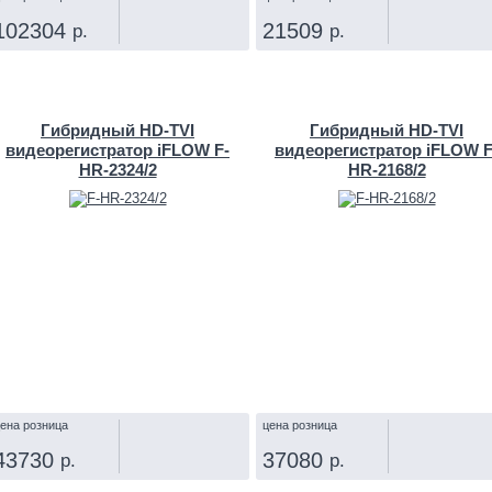
102304
21509
р.
р.
КУПИТЬ
КУПИТЬ
Гибридный HD-TVI
Гибридный HD-TVI
видеорегистратор iFLOW F-
видеорегистратор iFLOW F
HR-2324/2
HR-2168/2
ена розница
цена розница
43730
37080
р.
р.