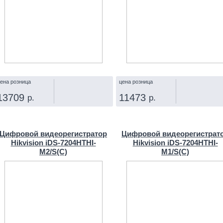
ена розница
цена розница
13709
11473
р.
р.
КУПИТЬ
КУПИТЬ
Цифровой видеорегистратор
Цифровой видеорегистрат
Hikvision iDS-7204HTHI-
Hikvision iDS-7204HTHI-
M2/S(C)
M1/S(C)