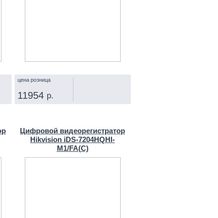
цена розница
11954
р.
КУПИТЬ
ор
Цифровой видеорегистратор
Hikvision iDS-7204HQHI-
M1/FA(C)