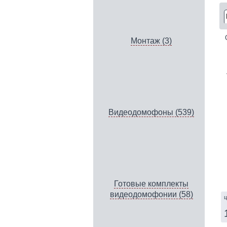
Монтаж (3)
Видеодомофоны (539)
Готовые комплекты
видеодомофонии (58)
ц