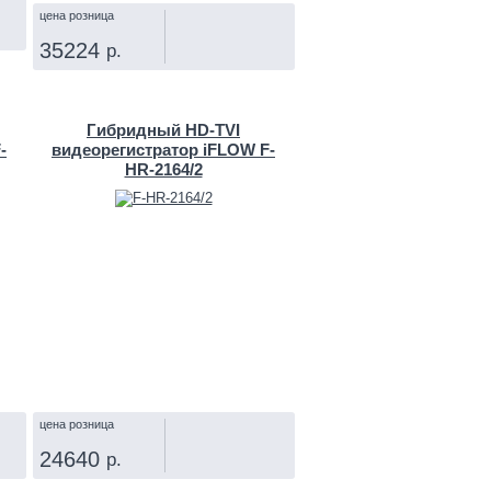
цена розница
35224
р.
КУПИТЬ
Гибридный HD-TVI
-
видеорегистратор iFLOW F-
HR-2164/2
цена розница
24640
р.