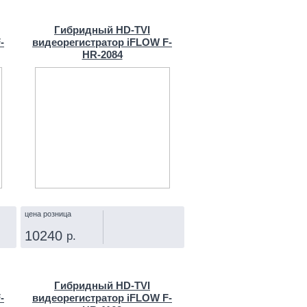
КУПИТЬ
Гибридный HD-TVI
-
видеорегистратор iFLOW F-
HR-2084
цена розница
10240
р.
КУПИТЬ
Гибридный HD-TVI
-
видеорегистратор iFLOW F-