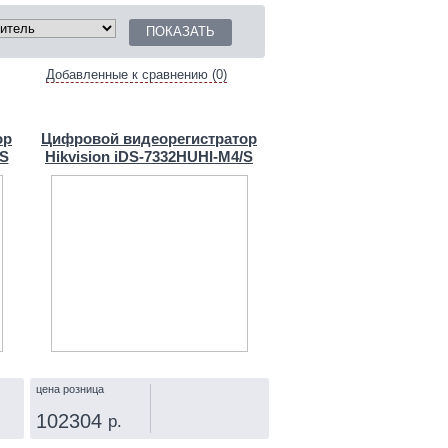
Добавленные к сравнению (0)
ор
Цифровой видеорегистратор
/S
Hikvision iDS-7332HUHI-M4/S
цена розница
102304
р.