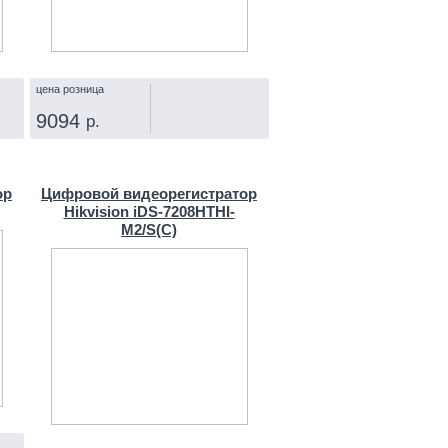
цена розница
9094
р.
КУПИТЬ
ор
Цифровой видеорегистратор
Hikvision iDS-7208HTHI-
M2/S(C)