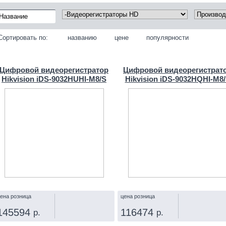
Сортировать по:
названию
цене
популярности
Цифровой видеорегистратор
Цифровой видеорегистрат
Hikvision iDS-9032HUHI-M8/S
Hikvision iDS-9032HQHI-M8
ена розница
цена розница
145594
116474
р.
р.