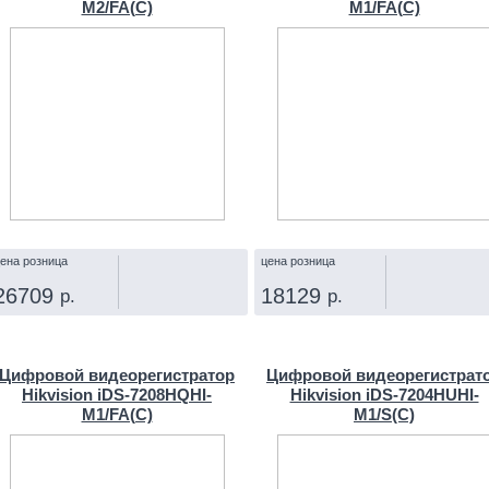
M2/FA(C)
M1/FA(С)
ена розница
цена розница
26709
18129
р.
р.
КУПИТЬ
КУПИТЬ
Цифровой видеорегистратор
Цифровой видеорегистрат
Hikvision iDS-7208HQHI-
Hikvision iDS-7204HUHI-
M1/FA(C)
M1/S(C)