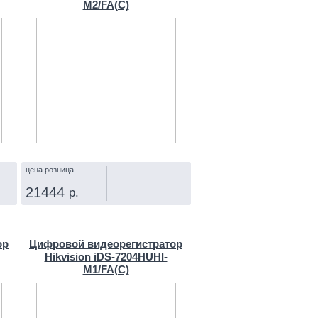
M2/FA(C)
цена розница
21444
р.
КУПИТЬ
ор
Цифровой видеорегистратор
Hikvision iDS-7204HUHI-
M1/FA(C)