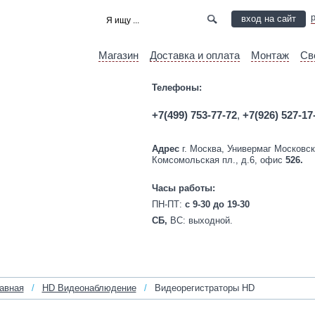
вход на сайт
Магазин
Доставка и оплата
Монтаж
Св
Телефоны:
+7(499) 753-77-72
,
+7(926) 527-17
Адрес
г. Москва, Универмаг Московск
Комсомольская пл., д.6, офис
526.
Часы работы:
ПН-ПТ:
c 9-30 до 19-30
СБ,
ВС:
выходной.
авная
/
HD Видеонаблюдение
/
Видеорегистраторы HD