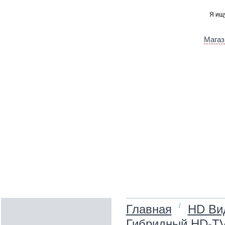
Магаз
/
Главная
HD Ви
Гибридный HD-TV