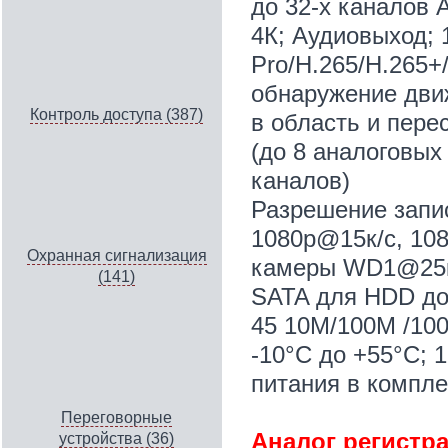
до 32-х каналов 
4К; Аудиовыход; 
Pro/H.265/H.265+
обнаружение движ
Контроль доступа (387)
в область и пере
(до 8 аналоговых
каналов)
Разрешение записи
1080p@15к/с, 1080
Охранная сигнализация
камеры WD1@25к/с
(141)
SATA для HDD до 
45 10M/100M /100
-10°C до +55°C; 
питания в компле
Переговорные
Аналог регистра
устройства (36)