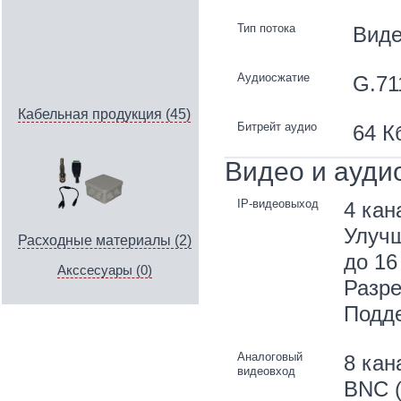
Тип потока
Виде
Аудиосжатие
G.71
Кабельная продукция (45)
Битрейт аудио
64 К
Видео и ауди
IP-видеовыход
4 кан
Улучш
Расходные материалы (2)
до 16
Акссесуары (0)
Разре
Подде
Аналоговый
8 кан
видеовход
BNC (