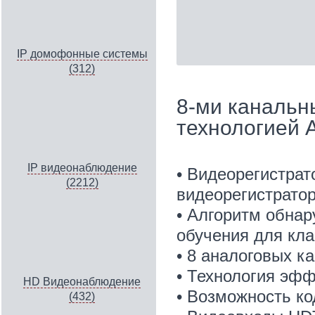
IP домофонные системы
(312)
8-ми канальн
технологией A
IP видеонаблюдение
• Видеорегистра
(2212)
видеорегистрат
• Алгоритм обнар
обучения для кл
• 8 аналоговых к
• Технология эфф
HD Видеонаблюдение
• Возможность ко
(432)