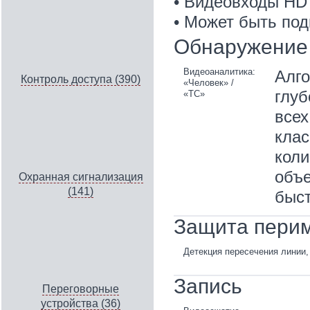
• Видеовходы HDT
• Может быть под
Обнаружение 
Видеоаналитика:
Алго
Контроль доступа (390)
«Человек» /
глуб
«ТС»
всех
клас
коли
объе
Охранная сигнализация
(141)
быст
Защита пери
Детекция пересечения линии,
Запись
Переговорные
устройства (36)