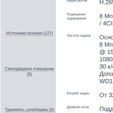
Видеосжатие
H.26
Разрешение
8 Мп
кодирования
/ 4C
Источники питания (127)
Частота кадров
Осно
8 Мп
@ 15
1080
30 к/
Светодиодное освещение
Допо
(0)
WD1 /
Битрейт видео
От 3
Двойной поток
Подд
Турникеты, шлагбаумы (0)