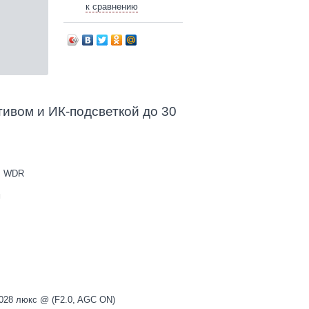
к сравнению
ивом и ИК-подсветкой до 30
дБ WDR
м
,028 люкс @ (F2.0, AGC ON)