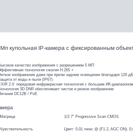
 Мп купольная IP-камера с фиксированным объект
Высокое качество изображения с разрешением 5 МП
Эффективная технология сжатия H.265 +
Четкое изображение даже при ярком заднем освещении благодаря 120 
Защита от воды и пыли (IP67)
EXIR 2.0: передовая инфракрасная технология с большим ИК-диапазоно
Технология 3D DNR обеспечивает чистое и резкое изображение
Питание DC12В / PoE
амера
Матрица
1/2.7" Progressive Scan CMOS
Чувствительность
Цвет: 0,01 люкс @ (F1.2, AGC ON), 0