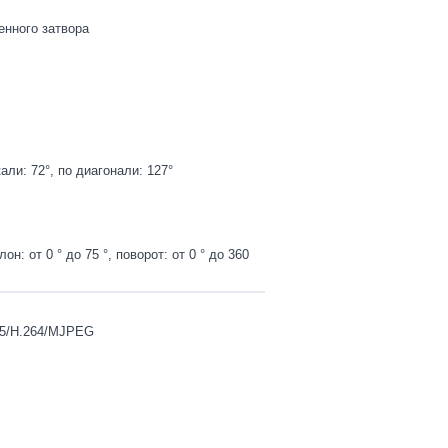
енного затвора
кали: 72°, по диагонали: 127°
он: от 0 ° до 75 °, поворот: от 0 ° до 360
265/H.264/MJPEG