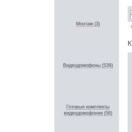
Монтаж (3)
К
Видеодомофоны (539)
Готовые комплекты
видеодомофонии (58)