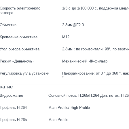
Скорость электронного
1/3 с до 1/100,000 с, поддержка медл
затвора
Объектив
2.8мм@F2.0
Крепление объектива
M12
Угол обзора объектива
2.8мм : по горизонтали: 98°, по верти
Режим «День/ночь»
Механический ИК-фильтр
Регулировка угла установки
Панорамирование: от 0 ° до 360 °, накл
°
жатие
Видеосжатие
Основной поток: H.265/H.264 Доп. поток: H.
Профиль H.264
Main Profile/ High Profile
Профиль H.265
Main Profile