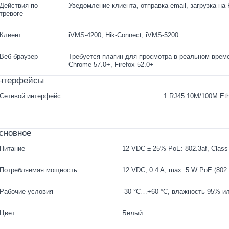
Действия по
Уведомление клиента, отправка email, загрузка на 
тревоге
Клиент
iVMS-4200, Hik-Connect, iVMS-5200
Веб-браузер
Требуется плагин для просмотра в реальном времен
Chrome 57.0+, Firefox 52.0+
нтерфейсы
Сетевой интерфейс
1 RJ45 10M/100M Eth
сновное
Питание
12 VDC ± 25% PoE: 802.3af, Class
Потребляемая мощность
12 VDC, 0.4 A, max. 5 W PoE (802.3a
Рабочие условия
-30 °C…+60 °C, влажность 95% ил
Цвет
Белый