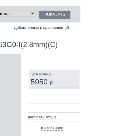
Добавленные к сравнению (0)
53G0-I(2.8mm)(C)
КУПИТЬ
цена розница
5950
р.
написать отзыв
в избранное