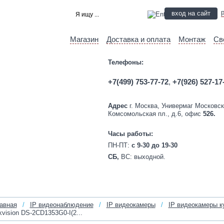
вход на сайт
Магазин
Доставка и оплата
Монтаж
Св
Телефоны:
+7(499) 753-77-72
,
+7(926) 527-17
Адрес
г. Москва, Универмаг Московск
Комсомольская пл., д.6, офис
526.
Часы работы:
ПН-ПТ:
c 9-30 до 19-30
СБ,
ВС:
выходной.
авная
/
IP видеонаблюдение
/
IP видеокамеры
/
IP видеокамеры к
kvision DS-2CD1353G0-I(2...