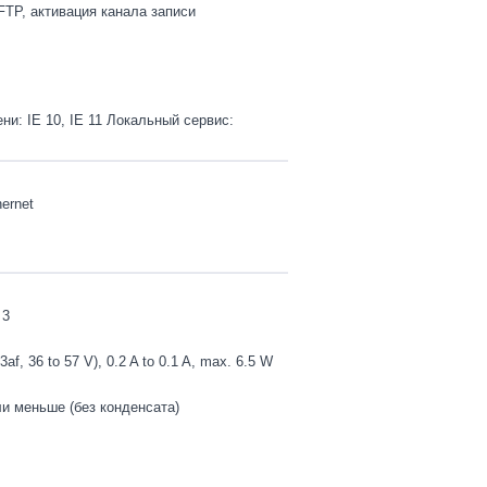
FTP, активация канала записи
и: IE 10, IE 11 Локальный сервис:
ernet
 3
f, 36 to 57 V), 0.2 A to 0.1 A, max. 6.5 W
и меньше (без конденсата)