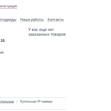
ВЫЕЗД ТЕХНИЧЕСКОГО
регистрация
СПЕЦИАЛИСТА
етодиоды
Наши работы
Контакты
У вас еще нет
заказанных товаров
-18.
ий,
упольные
/
Купольная IP‑камера