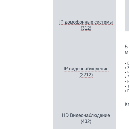
IP домофонные системы
(312)
5
м
• 
• 
IP видеонаблюдение
• 
(2212)
• 
• 
• 
• 
К
HD Видеонаблюдение
(432)