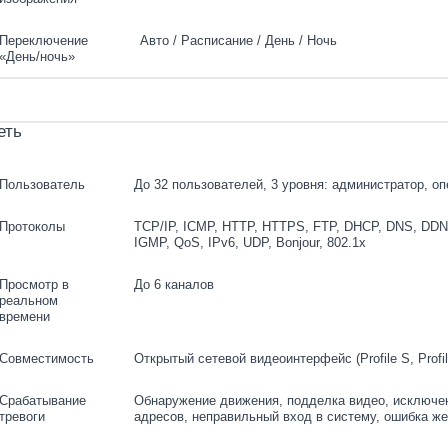
Переключение
Авто / Расписание / День / Ночь
«День/ночь»
еть
Пользователь
До 32 пользователей, 3 уровня: администратор, оп
Протоколы
TCP/IP, ICMP, HTTP, HTTPS, FTP, DHCP, DNS, DDN
IGMP, QoS, IPv6, UDP, Bonjour, 802.1x
Просмотр в
До 6 каналов
реальном
времени
Совместимость
Открытый сетевой видеоинтерфейс (Profile S, Profi
Срабатывание
Обнаружение движения, подделка видео, исключен
тревоги
адресов, неправильный вход в систему, ошибка же