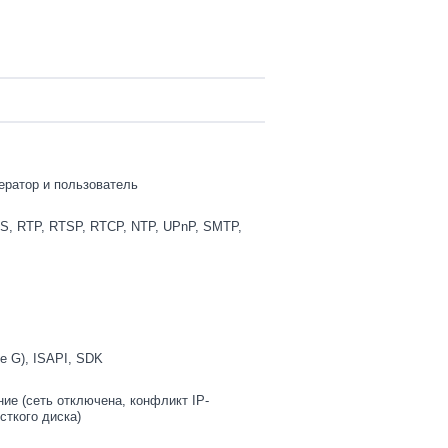
ератор и пользователь
S, RTP, RTSP, RTCP, NTP, UPnP, SMTP,
le G), ISAPI, SDK
ие (сеть отключена, конфликт IP-
сткого диска)