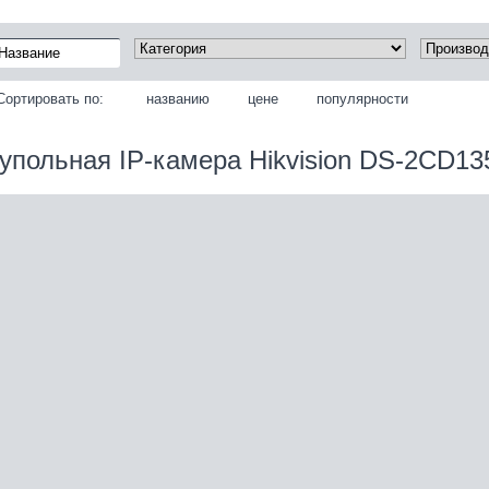
Сортировать по:
названию
цене
популярности
упольная IP‑камера Hikvision DS-2CD13