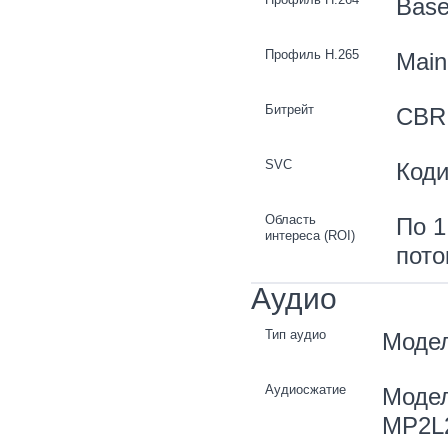
Basel
Профиль H.265
Main 
Битрейт
CBR
SVC
Коди
Область
По 1
интереса (ROI)
пото
Аудио
Тип аудио
Модел
Аудиосжатие
Модел
MP2L2