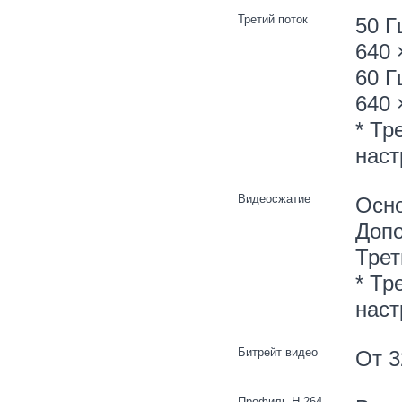
Третий поток
50 Г
640 
60 Г
640 
* Тр
наст
Видеосжатие
Осно
Допо
Трет
* Тр
наст
Битрейт видео
От 3
Профиль H.264