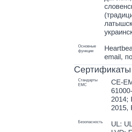
словенск
(традици
латышск
украинс
Основные
Heartbe
функции
email, п
Сертификаты
Стандарты
CE-EM
EMC
61000-
2014; 
2015,
Безопасность
UL: UL