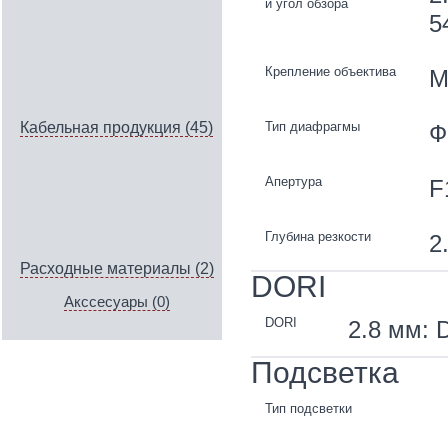
и угол обзора
5
Крепление объектива
M
Тип диафрагмы
Кабельная продукция (45)
Ф
Апертура
F
Глубина резкости
2
Расходные материалы (2)
DORI
Акссесуары (0)
DORI
2.8 мм: D
Подсветка
Тип подсветки