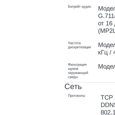
Битрейт аудио
Модел
G.711a
от 16
(MP2L
Частота
Модели
дискретизации
кГц / 
Фильтрация
Модел
шумов
окружающей
среды
Сеть
Протоколы
TCP 
DDNS
802.1