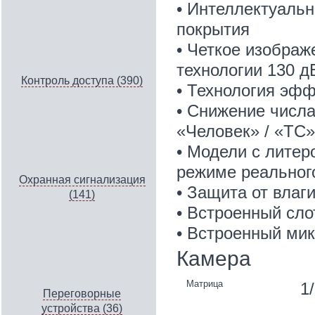
• Интеллектуальн
покрытия
• Четкое изображ
технологии 130 
Контроль доступа (390)
• Технология эфф
• Снижение числ
«Человек» / «ТС»
• Модели с литер
режиме реальног
Охранная сигнализация
• Защита от влаги
(141)
• Встроенный сло
• Встроенный мик
Камера
Матрица
1
Переговорные
устройства (36)