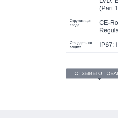
LVD: E
(Part 
Окружающая
CE-Ro
среда
Regula
Стандарты по
IP67: 
защите
ОТЗЫВЫ О ТОВА