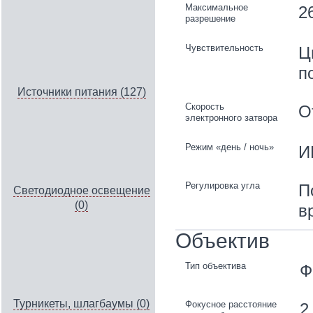
Максимальное
2
разрешение
Чувствительность
Ц
п
Источники питания (127)
Скорость
О
электронного затвора
Режим «день / ночь»
И
Регулировка угла
П
Светодиодное освещение
(0)
в
Объектив
Тип объектива
Ф
Турникеты, шлагбаумы (0)
Фокусное расстояние
2