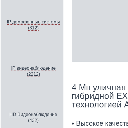
IP домофонные системы
(312)
IP видеонаблюдение
(2212)
4 Мп уличная 
гибридной EX
технологией 
HD Видеонаблюдение
(432)
• Высокое качес