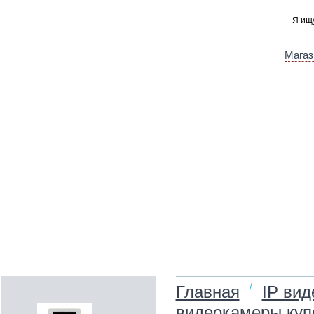
Магаз
/
Главная
IP ви
видеокамеры куп