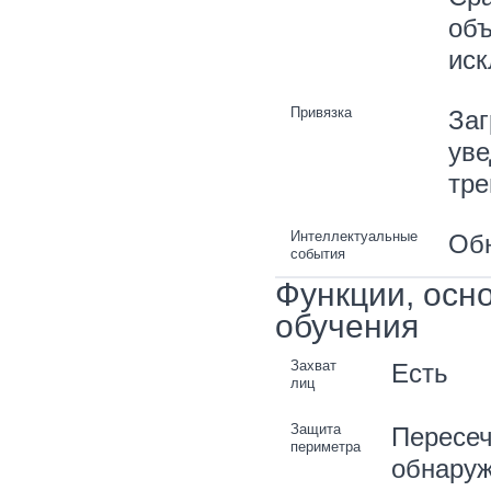
объ
ис
Привязка
Заг
уве
тре
Интеллектуальные
Обн
события
Функции, осн
обучения
Захват
Есть
лиц
Защита
Пересеч
периметра
обнаруж