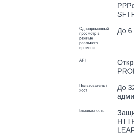
PPPo
SFT
Одновременный
До 6
просмотр в
режиме
реального
времени
API
Откр
PROF
Пользователь /
До 3
хост
адми
Безопасность
Защи
HTTP
LEAP