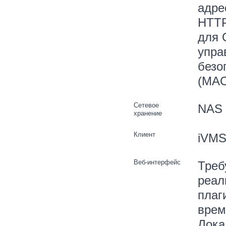
адре
HTTP
для 
упра
безо
(MAC
Сетевое
NAS 
хранение
Клиент
iVMS-
Веб-интерфейс
Треб
реал
плаг
врем
Лока