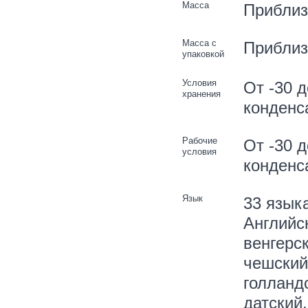
Масса
Приблиз.
Масса с
Приблиз.
упаковкой
Условия
От -30 
хранения
конденс
Рабочие
От -30 
условия
конденс
Язык
33 язык
Английск
венгерск
чешский
голландс
датский