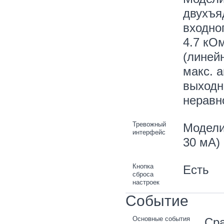
двухъя
входног
4.7 кО
(линей
макс. а
выходн
неравн
Тревожный
Модели 
интерфейс
30 мA)
Кнопка
Есть
сброса
настроек
Событие
Основные события
Сра