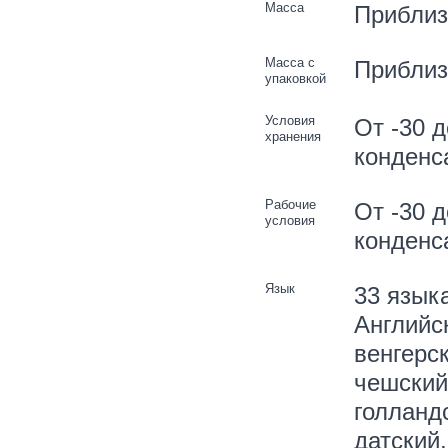
Масса
Приблиз.
Масса с
Приблиз.
упаковкой
Условия
От -30 
хранения
конденс
Рабочие
От -30 
условия
конденс
Язык
33 язык
Английск
венгерск
чешский
голландс
датский