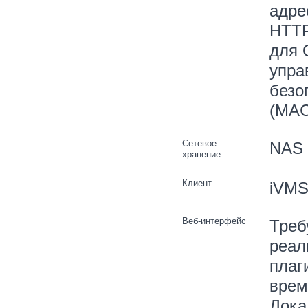
адре
HTTP
для 
упра
безо
(MAC
Сетевое
NAS 
хранение
Клиент
iVMS-
Веб-интерфейс
Треб
реал
плаг
врем
Лока