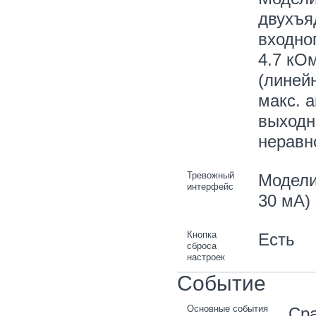
двухъя
входног
4.7 кО
(линей
макс. а
выходн
неравн
Тревожный
Модели 
интерфейс
30 мA)
Кнопка
Есть
сброса
настроек
Событие
Основные события
Сра