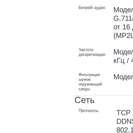
Битрейт аудио
Модел
G.711a
от 16
(MP2L
Частота
Модели
дискретизации
кГц / 
Фильтрация
Модел
шумов
окружающей
среды
Сеть
Протоколы
TCP 
DDNS
802.1