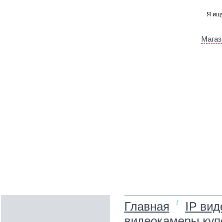
Магаз
/
Главная
IP ви
видеокамеры куп