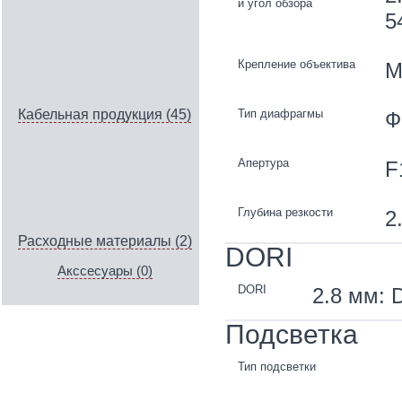
и угол обзора
5
Крепление объектива
M
Тип диафрагмы
Кабельная продукция (45)
Ф
Апертура
F
Глубина резкости
2
Расходные материалы (2)
DORI
Акссесуары (0)
DORI
2.8 мм: D
Подсветка
Тип подсветки