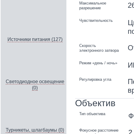
Максимальное
2
разрешение
Чувствительность
Ц
п
Источники питания (127)
Скорость
О
электронного затвора
Режим «день / ночь»
И
Регулировка угла
П
Светодиодное освещение
(0)
в
Объектив
Тип объектива
Ф
Турникеты, шлагбаумы (0)
Фокусное расстояние
2