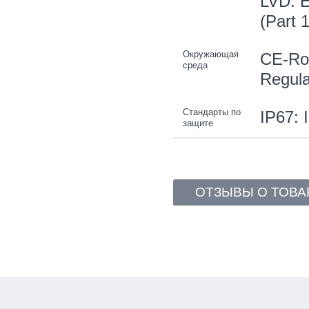
LVD: E
(Part 
Окружающая
CE-Ro
среда
Regula
Стандарты по
IP67: 
защите
ОТЗЫВЫ О ТОВА