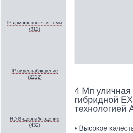
IP домофонные системы
(312)
IP видеонаблюдение
(2212)
4 Мп уличная 
гибридной EX
технологией 
HD Видеонаблюдение
(432)
• Высокое качес