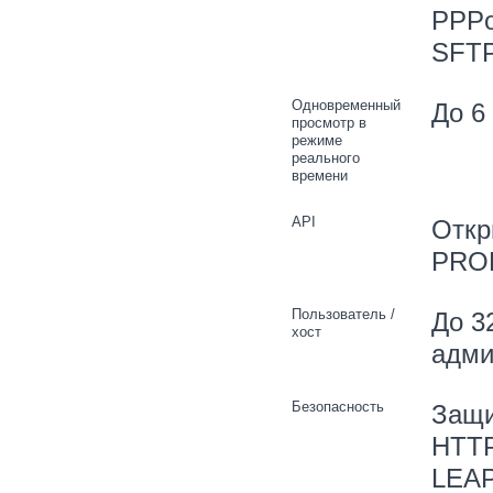
PPPo
SFT
Одновременный
До 6
просмотр в
режиме
реального
времени
API
Откр
PROF
Пользователь /
До 3
хост
адми
Безопасность
Защи
HTTP
LEAP