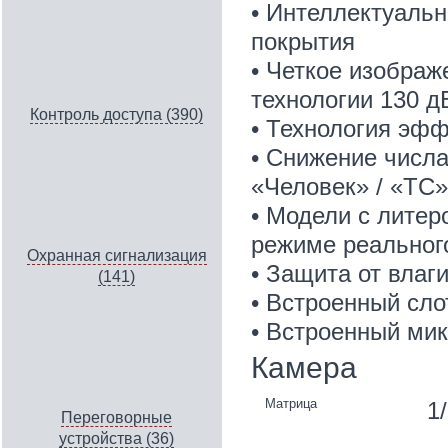
• Интеллектуальн
покрытия
• Четкое изображ
технологии 130 
Контроль доступа (390)
• Технология эфф
• Снижение числ
«Человек» / «ТС»
• Модели с литер
режиме реальног
Охранная сигнализация
• Защита от влаги
(141)
• Встроенный сло
• Встроенный мик
Камера
Матрица
1
Переговорные
устройства (36)