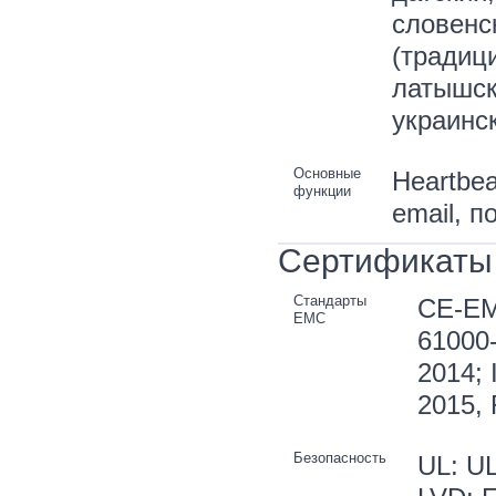
словенск
(традици
латышск
украинс
Основные
Heartbe
функции
email, п
Сертификаты
Стандарты
CE-EM
EMC
61000-
2014; 
2015,
Безопасность
UL: UL