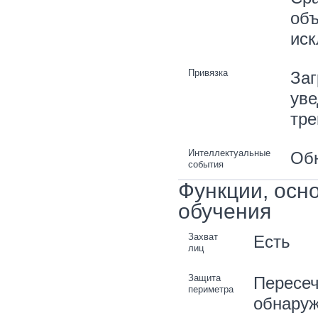
объ
ис
Привязка
Заг
уве
тре
Интеллектуальные
Обн
события
Функции, осн
обучения
Захват
Есть
лиц
Защита
Пересеч
периметра
обнаруж