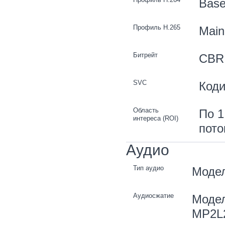
Basel
Профиль H.265
Main 
Битрейт
CBR
SVC
Коди
Область
По 1
интереса (ROI)
пото
Аудио
Тип аудио
Модел
Аудиосжатие
Модел
MP2L2