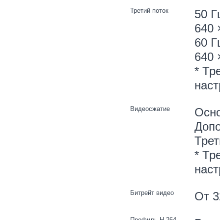
Третий поток
50 Г
640 
60 Г
640 
* Тр
наст
Видеосжатие
Осно
Допо
Трет
* Тр
наст
Битрейт видео
От 3
Профиль H.264