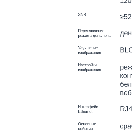
120
SNR
≥52
Переключение
ден
режима день/ночь
Улучшение
BLC
изображения
Настройки
реж
изображения
кон
бел
веб
Интерфейс
RJ4
Ethernet
Основные
сра
события