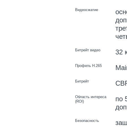
Видеосжатие
осн
доп
тре
чет
Битрейт видео
32 
Профиль H.265
Mai
Битрейт
CB
Область интереса
по 
(ROI)
доп
Безопасность
защ