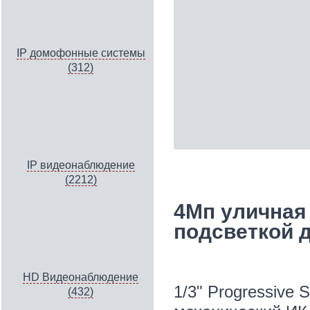
IP домофонные системы
(312)
IP видеонаблюдение
(2212)
4Мп уличная 
подсветкой 
HD Видеонаблюдение
1/3" Progressive
(432)