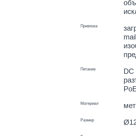
объ
иск
Привязка
заг
mai
изо
пре
Питание
DC 
раз
PoE
Материал
мет
Размер
Ø12