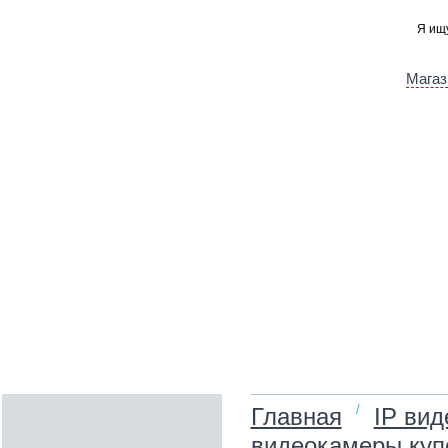
Магаз
/
Главная
IP ви
видеокамеры куп