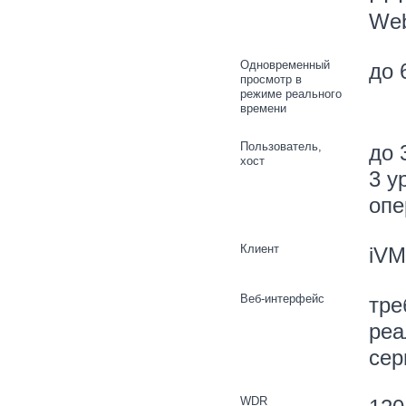
Web
Одновременный
до 
просмотр в
режиме реального
времени
Пользователь,
до 
хост
3 у
опе
Клиент
iVM
Веб-интерфейс
тре
реа
сер
WDR