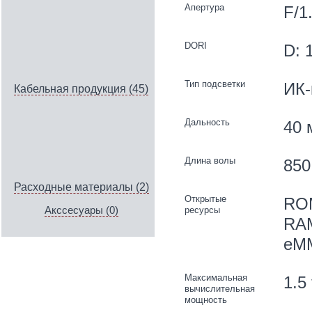
Апертура
F/1
DORI
D: 
Тип подсветки
ИК-
Кабельная продукция (45)
Дальность
40 
Длина волы
850
Расходные материалы (2)
Открытые
RO
ресурсы
Акссесуары (0)
RAM
eMM
Максимальная
1.5
вычислительная
мощность