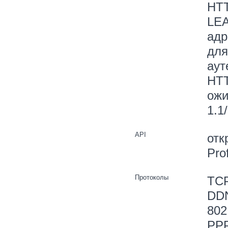
HTT
LEA
адр
для
аут
HTT
ожи
1.1
API
отк
Pro
Протоколы
TCP
DDN
802
PPP