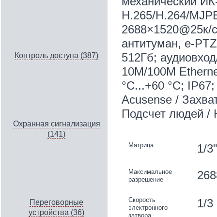
механический ИК
H.265/H.264/MJPE
2688×1520@25к/с
антитуман, e-PTZ
512Гб; аудиовход
Контроль доступа (387)
10M/100M Etherne
°C...+60 °C; IP67;
Acusense / Захва
Подсчет людей 
Охранная сигнализация
(141)
Матрица
1/3
Максимальное
268
разрешение
Скорость
1/3
Переговорные
электронного
устройства (36)
затвора