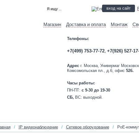
вход на сайт
Магазин
Доставка и оплата
Монтаж
Св
Телефоны:
+7(499) 753-77-72
,
+7(926) 527-17
Адрес
г. Москва, Универмаг Московск
Комсомольская пл., д.6, офис
526.
Часы работы:
ПН-ПТ:
c 9-30 до 19-30
СБ,
ВС:
выходной.
авная
/
IP видеонаблюдение
/
Сетевое оборудование
/
PoE-коммут