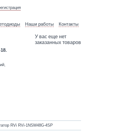
ВЫЕЗД ТЕХНИЧЕСКОГО
регистрация
СПЕЦИАЛИСТА
етодиоды
Наши работы
Контакты
У вас еще нет
заказанных товаров
-18.
ий,
атор RVi RVi-1NSM48G-4SP