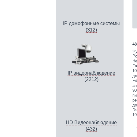
IP домофонные системы
(312)
48
Фу
Po
Не
Fa
10
IP видеонаблюдение
дл
(2212)
Fi
an
90
пи
ре
до
Га
19
HD Видеонаблюдение
(432)