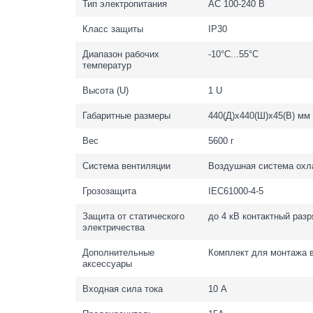
Тип электропитания
AC 100-240 В
Класс защиты
IP30
Диапазон рабочих
-10°С...55°С
температур
Высота (U)
1 U
Габаритные размеры
440(Д)х440(Ш)х45(В) мм
Вес
5600 г
Система вентиляции
Воздушная система ох
Грозозащита
IEC61000-4-5
Защита от статического
до 4 кВ контактный раз
электричества
Дополнительные
Комплект для монтажа в
аксессуары
Входная сила тока
10 А