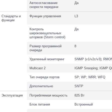
Автосогласование
Да
скорости передачи
Стандарты и
Функции управления
L3
функции
Контроль
Да
широковещательных
штормов (Storm control)
Размер программной
8
очереди
Удаленный мониторинг
SNMP (v1/v2c/v3); RMO
Multicast 2
IGMP Snooping; IGMP Qu
Тип очереди портов
SP; WP; WRR; WFQ
Дополнительно
SNTP
Эксплуатация
Потребляемая мощность
825 Вт
Блок питания
Встроенный