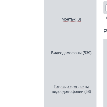
Монтаж (3)
P
Видеодомофоны (539)
Готовые комплекты
видеодомофонии (58)