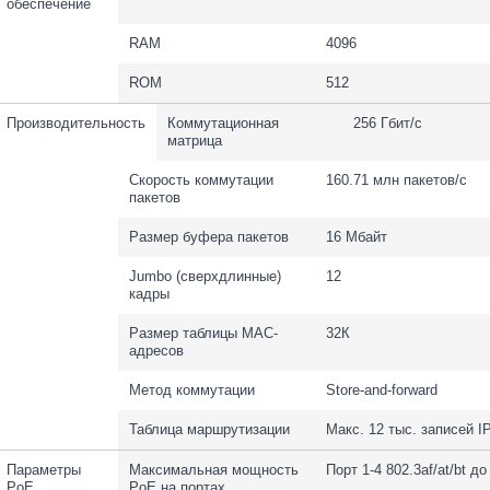
обеспечение
RAM
4096
ROM
512
Производительность
Коммутационная
256 Гбит/с
матрица
Скорость коммутации
160.71 млн пакетов/с
пакетов
Размер буфера пакетов
16 Мбайт
Jumbo (сверхдлинные)
12
кадры
Размер таблицы MAC-
32К
адресов
Метод коммутации
Store-and-forward
Таблица маршрутизации
Макс. 12 тыс. записей I
Параметры
Максимальная мощность
Порт 1-4 802.3af/at/bt до
PoE
PoE на портах