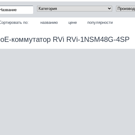
Сортировать по:
названию
цене
популярности
oE-коммутатор RVi RVi-1NSM48G-4SP