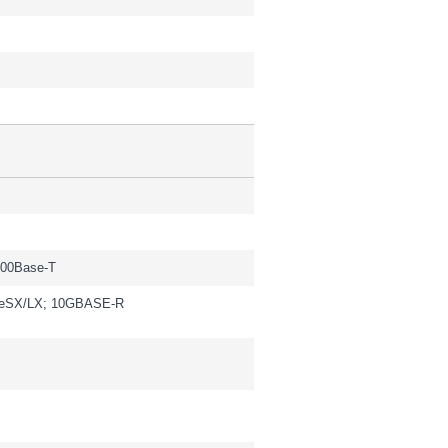
000Base-T
seSX/LX; 10GBASE-R