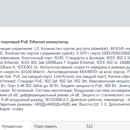
 портовый PoE Ethernet коммутатор.
нкции управления: L3; Количество портов доступа (downlink): 48 RJ45 п
E; Количество портов соединения (uplink): 4 SFP+ порта 1000/2500/10000 
зависимые; Консольный порт: RJ45; Стандарты и функции: IEEE 802.3 10
st Ethernet; IEEE 802.3ab 1000Base-T Gigabit Ethernet; IEEE 802.3z 1000B
GBase-X; IEEE802.3x; Автосогласование скорости передачи и режима д
я скорости 10/100 Мбит/с; Автоопределение MDI/MDIX на всех портах; Fl
ber link; PoE (на каждый порт); Link/Activity (на каждый порт); Кнопка сб
d-forward; Стандарт PoE: 802.3af; 802.3at; 802.3bt; Максимальная мощност
 Вт; Порт 5-48 802.3af/at до 30 Вт; Бюджет мощности PoE: 800 Вт; Элект
тания: Встроенный; Система вентиляции: Воздушная система охлаждения
жим ±6 кВ; дифференциальный режим ±4 кВ; Защита от статического эле
 8 кВ воздушный разряд; IEC61000-4-2; Диапазон рабочих температур: -10
баритные размеры: 440(Д)х440(Ш)х45(В) мм; Высота (U): 1 U; Дополните
&quot; стойку
Аппаратное
Flash память
512