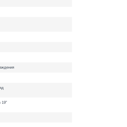
лаждения
ряд
 19"