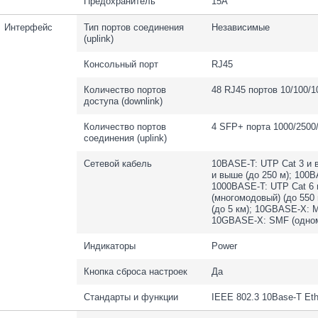
Предохранитель
15A
Интерфейс
Тип портов соединения
Независимые
(uplink)
Консольный порт
RJ45
Количество портов
48 RJ45 портов 10/100/
доступа (downlink)
Количество портов
4 SFP+ порта 1000/2500
соединения (uplink)
Сетевой кабель
10BASE-T: UTP Cat 3 и 
и выше (до 250 м); 100B
1000BASE-T: UTP Cat 6 
(многомодовый) (до 550
(до 5 км); 10GBASE-X: 
10GBASE-X: SMF (одном
Индикаторы
Power
Кнопка сброса настроек
Да
Стандарты и функции
IEEE 802.3 10Base-T Eth