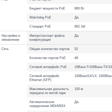
Бюджет мощности PoE
800 Вт
Watchdog PoE
Да
Стандарт PoE
802.3af
Настройки и
Импорт/экспорт файла
Да
обновление
конфигурации
Сеть
Общее количество портов
52
Количество портов PoE
48
Сетевой интерфейс PoE
10Base-T/100Base-TX/1
Сетевой интерфейс
100BaseSX/LX; 1000Ba
Ethernet (SFP)
Максимальная дальность
150 м
передачи по витой паре
Автоматическое
Да
определение MDI/MDIX