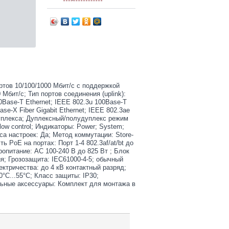
ортов 10/100/1000 Мбит/с c поддержкой
Мбит/с; Тип портов соединения (uplink):
Base-T Ethernet; IEEE 802.3u 100Base-T
ase-X Fiber Gigabit Ethernet; IEEE 802.3ae
уплекса; Дуплексный/полудуплекс режим
ow control; Индикаторы: Power; System;
роса настроек: Да; Метод коммутации: Store-
ь PoE на портах: Порт 1-4 802.3af/at/bt до
ропитание: AC 100-240 В до 825 Вт ; Блок
; Грозозащита: IEC61000-4-5; обычный
ктричества: до 4 кВ контактный разряд;
°С...55°С; Класс защиты: IP30;
льные аксессуары: Комплект для монтажа в