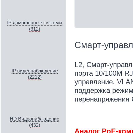
IP домофонные системы
(312)
Смарт-управ
L2, Смарт-управл
IP видеонаблюдение
порта 10/100M RJ
(2212)
управление, VLAN
поддержка режима
перенапряжения 
HD Видеонаблюдение
(432)
Аналог PoE-ком