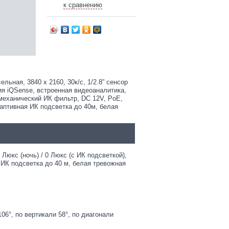
к сравнению
ьная, 3840 x 2160, 30к/с, 1/2.8” сенсор
гия iQSense, встроенная видеоаналитика,
 механический ИК фильтр, DC 12V, PoE,
аптивная ИК подсветка до 40м, белая
1 Люкс (ночь) / 0 Люкс (с ИК подсветкой),
ИК подсветка до 40 м, белая тревожная
106°, по вертикали 58°, по диагонали