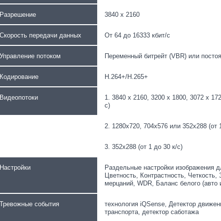
Разрешение
3840 x 2160
Скорость передачи данных
От 64 до 16333 кбит/с
Управление потоком
Переменный битрейт (VBR) или постоя
Кодирование
H.264+/H.265+
Видеопотоки
1. 3840 x 2160, 3200 x 1800, 3072 x 172
с)
2. 1280х720, 704x576 или 352x288 (от 1
3. 352x288 (от 1 до 30 к/с)
Настройки
Раздельные настройки изображения дл
Цветность, Контрастность, Четкость, 
мерцаний, WDR, Баланс белого (авто 
Тревожные события
технология iQSense, Детектор движен
транспорта, детектор саботажа