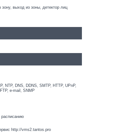
 зону, выход из зоны, детектор лиц
CP, NTP, DNS, DDNS, SMTP, HTTP, UPnP,
 FTP, e-mail, SNMP
и расписанию
вис http://vms2.tantos.pro