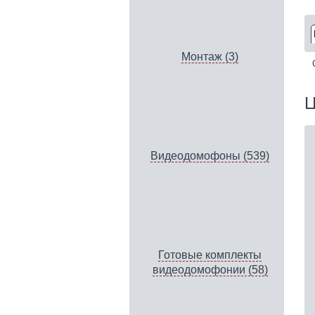
Монтаж (3)
Ц
Видеодомофоны (539)
Готовые комплекты
видеодомофонии (58)