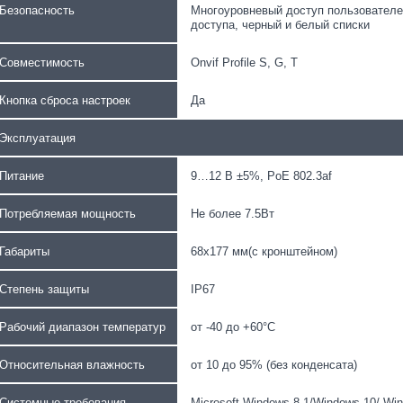
Безопасность
Многоуровневый доступ пользователе
доступа, черный и белый списки
Совместимость
Onvif Profile S, G, T
Кнопка сброса настроек
Да
Эксплуатация
Питание
9…12 В ±5%, PoE 802.3af
Потребляемая мощность
Не более 7.5Вт
Габариты
68х177 мм(с кронштейном)
Степень защиты
IP67
Рабочий диапазон температур
от -40 до +60°С
Относительная влажность
от 10 до 95% (без конденсата)
Системные требования
Microsoft Windows 8.1/Windows 10/ Win