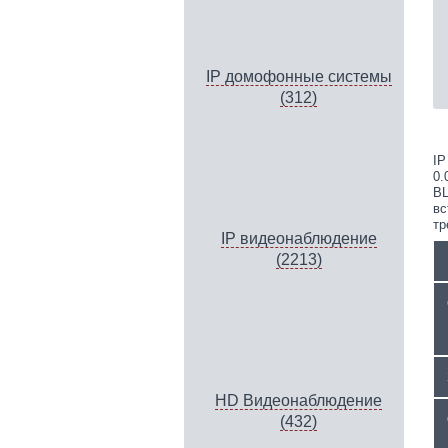
IP домофонные системы
(312)
IP
0.
BL
вс
тр
IP видеонаблюдение
(2213)
HD Видеонаблюдение
(432)