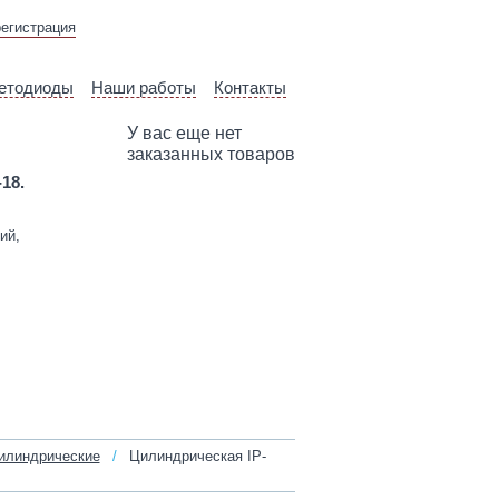
ВЫЕЗД ТЕХНИЧЕСКОГО
регистрация
СПЕЦИАЛИСТА
етодиоды
Наши работы
Контакты
У вас еще нет
заказанных товаров
-18.
ий,
илиндрические
/
Цилиндрическая IP-