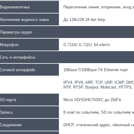
Видеоаналитика
Пересечение линии, вторжение, вход в
Наложение водяного знака
До 128х128 24 бит bmp
Параметры аудио
Микрофон
G.711A/ G.711U, 64 кбит/с
Сеть и интерфейсы
Сетевой интерфейс
10Base-T/100Base-TX Ethernet порт
IPV4, IPV6, ARP, TCP, UDP, ICMP, DH
NTP, RTSP, Bonjour, Multicast, HTTPS,
SD карта
Micro SD/SDHC/SDXC до 256Гб
Запись
E-mail по событиям, SD по событиям 
Соединение
DHCP, статический адрес, облачный сер