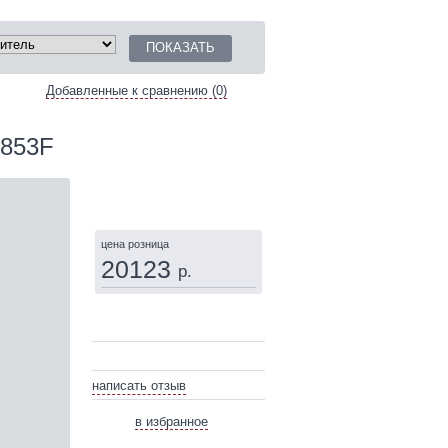
Добавленные к сравнению (0)
n853F
КУПИТЬ
цена розница
20123
р.
написать отзыв
в избранное