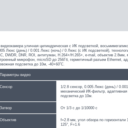
 видеокамера уличная цилиндрическая с ИК подсветкой, восьмимегапиксел
005 Люкс (день) / 0.001 Люкс (ночь) / 0 Люкс (с ИК подсветкой), техноло
C, DWDR, DNR, ROI, антитуман, Н.264+/H.265+, e-mail, объектив 2.8мм,
троенный микрофон, microSD до 256Гб, герметичный разъем Ethernet, ад
евожная подсветка до 10м, -40+60˚C.
Параметры видео
Сенсор
1/2.8 сенсор, 0.005 Люкс (день) / 0.00
механический ИК-фильтр, адаптивная 
подсветка до 10м.
Затвор
От 1/3 с до 1/10000 с
Объектив
f=2.8 мм, угол обзора по горизонтали 
125°, F=1.6