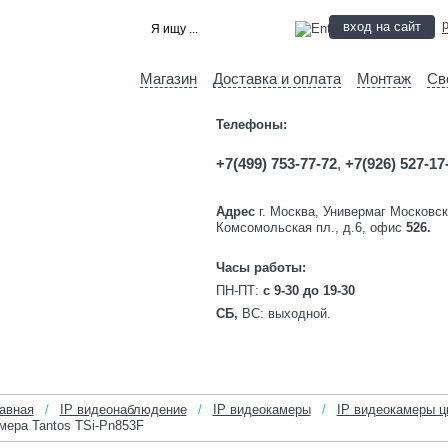
вход на сайт
Магазин
Доставка и оплата
Монтаж
Св
Телефоны:
+7(499) 753-77-72
,
+7(926) 527-17
Адрес
г. Москва, Универмаг Московск
Комсомольская пл., д.6, офис
526.
Часы работы:
ПН-ПТ:
c 9-30 до 19-30
СБ,
ВС:
выходной.
авная
/
IP видеонаблюдение
/
IP видеокамеры
/
IP видеокамеры ц
мера Tantos TSi-Pn853F