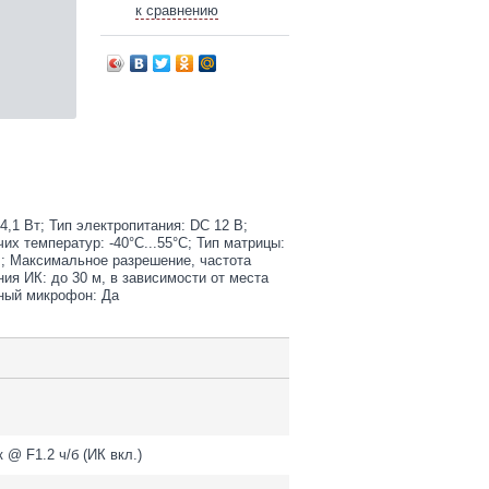
к сравнению
,1 Вт; Тип электропитания: DC 12 В;
их температур: -40°С...55°С; Тип матрицы:
 ; Максимальное разрешение, частота
ия ИК: до 30 м, в зависимости от места
нный микрофон: Да
к @ F1.2 ч/б (ИК вкл.)