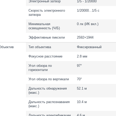
Электронный затвор
1/5 - 1/20000
Скорость электронного
1/20000...1/5 с
затвора
Минимальная
0 лк (ИК вкл.)
освещенность (Ч/Б)
Эффективные пиксели
2592×1944
Объектив
Тип объектива
Фиксированный
Фокусное расстояние
2.8 мм
Угол обзора по
97°
горизонтали
Угол обзора по вертикали
70°
Дальность обнаружения
52.1 м
(макс.)
Дальность распознавания
10.4 м
(макс.)
Дальность идентификации
4.6 м