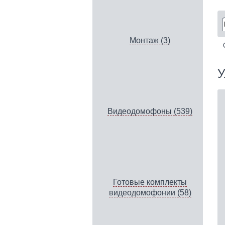
Монтаж (3)
У
Видеодомофоны (539)
Готовые комплекты
видеодомофонии (58)