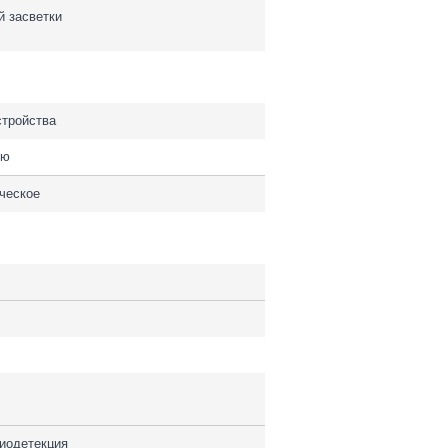
й засветки
стройства
ую
ческое
иодетекция