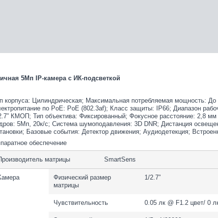
ичная 5Мп IP-камера с ИК-подсветкой
п корпуса: Цилиндрическая; Максимальная потребляемая мощность: До 4
ектропитание по PoE: PoE (802.3af); Класс защиты: IP66; Диапазон рабоч
2.7” КМОП; Тип объектива: Фиксированный; Фокусное расстояние: 2,8 мм
дров: 5Мп, 20к/с; Система шумоподавления: 3D DNR; Дистанция освещен
тановки; Базовые события: Детектор движения; Аудиодетекция; Встрое
паратное обеспечение
Производитель матрицы
SmartSens
Камера
Физический размер
1/2.7”
матрицы
Чувствительность
0.05 лк @ F1.2 цвет/ 0 л