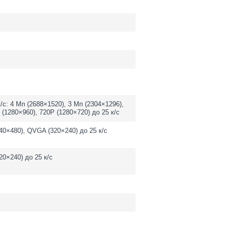
/с: 4 Мп (2688×1520), 3 Мп (2304×1296),
 (1280×960), 720P (1280×720) до 25 к/с
40×480), QVGA (320×240) до 25 к/с
0×240) до 25 к/с