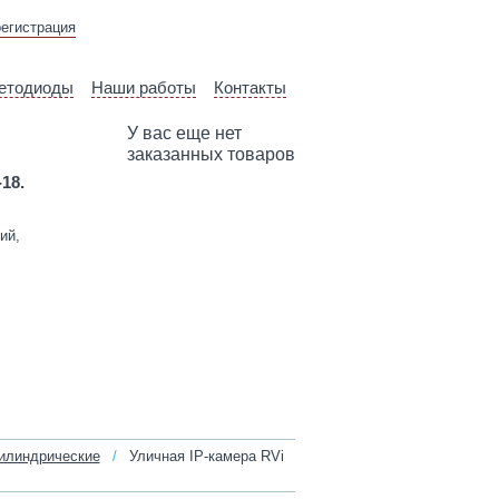
ВЫЕЗД ТЕХНИЧЕСКОГО
регистрация
СПЕЦИАЛИСТА
етодиоды
Наши работы
Контакты
У вас еще нет
заказанных товаров
-18.
ий,
илиндрические
/
Уличная IP‑камера RVi