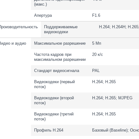
(макс.)
Апертура
F1.6
Производительность
Поддерживаемые
H.264; H.264H; H.26
видеокодеки
Видео и аудио
Максимальное разрешение
5 Мп
Частота кадров при
20 к/с
максимальном разрешении
Стандарт видеосигнала
PAL
Видеокодеки (первый
H.264; H.265
поток)
Видеокодеки (второй
H.264; H.265; MJPEG
поток)
Видеокодеки (третий
H.264; H.265
поток)
Профиль H.264
Базовый (Baseline); Осно