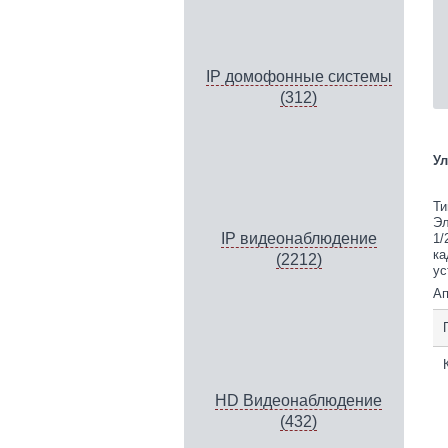
IP домофонные системы
(312)
Ул
Ти
Эл
IP видеонаблюдение
1/
ка
(2212)
ус
Ап
HD Видеонаблюдение
(432)