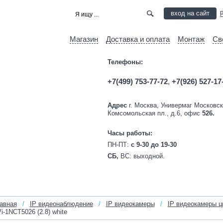
вход на сайт
Магазин
Доставка и оплата
Монтаж
Св
Телефоны:
+7(499) 753-77-72
,
+7(926) 527-17
Адрес
г. Москва, Универмаг Московск
Комсомольская пл., д.6, офис
526.
Часы работы:
ПН-ПТ:
c 9-30 до 19-30
СБ,
ВС:
выходной.
авная
/
IP видеонаблюдение
/
IP видеокамеры
/
IP видеокамеры ц
i-1NCT5026 (2.8) white