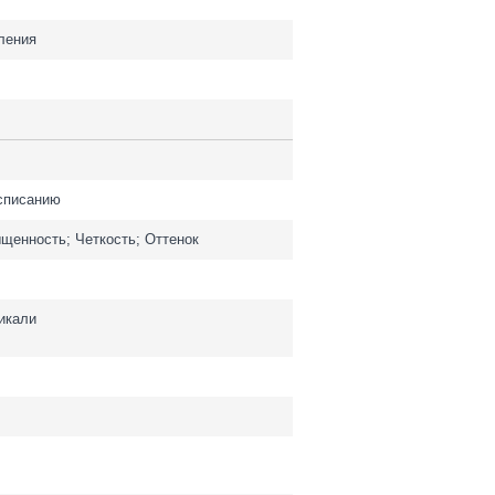
ления
асписанию
ыщенность; Четкость; Оттенок
икали