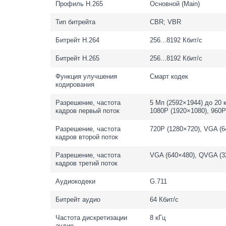
Профиль H.265
Основной (Main)
Тип битрейта
CBR; VBR
Битрейт H.264
256...8192 Кбит/с
Битрейт H.265
256...8192 Кбит/с
Функция улучшения
Смарт кодек
кодирования
Разрешение, частота
5 Мп (2592×1944) до 20 к
кадров первый поток
1080P (1920×1080), 960P
Разрешение, частота
720P (1280×720), VGA (6
кадров второй поток
Разрешение, частота
VGA (640×480), QVGA (32
кадров третий поток
Аудиокодеки
G.711
Битрейт аудио
64 Кбит/с
Частота дискретизации
8 кГц
аудио