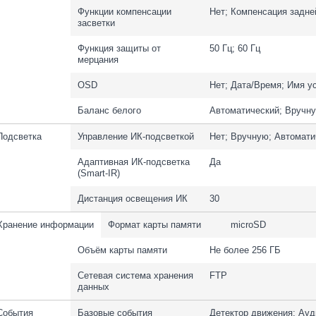
Функции компенсации
Нет; Компенсация задне
засветки
Функция защиты от
50 Гц; 60 Гц
мерцания
OSD
Нет; Дата/Время; Имя у
Баланс белого
Автоматический; Вручн
Подсветка
Управление ИК-подсветкой
Нет; Вручную; Автомати
Адаптивная ИК-подсветка
Да
(Smart-IR)
Дистанция освещения ИК
30
Хранение информации
Формат карты памяти
microSD
Объём карты памяти
Не более 256 ГБ
Cетевая система хранения
FTP
данных
События
Базовые события
Детектор движения; Ауд