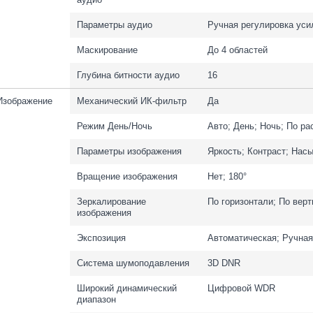
Параметры аудио
Ручная регулировка уси
Маскирование
До 4 областей
Глубина битности аудио
16
Изображение
Механический ИК-фильтр
Да
Режим День/Ночь
Авто; День; Ночь; По р
Параметры изображения
Яркость; Контраст; Нас
Вращение изображения
Нет; 180°
Зеркалирование
По горизонтали; По верт
изображения
Экспозиция
Автоматическая; Ручная
Система шумоподавления
3D DNR
Широкий динамический
Цифровой WDR
диапазон