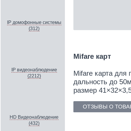
IP домофонные системы
(312)
Mifare карт
IP видеонаблюдение
Mifare карта для 
(2212)
дальность до 50м
размер 41×32×3,5
ОТЗЫВЫ О ТОВА
HD Видеонаблюдение
(432)