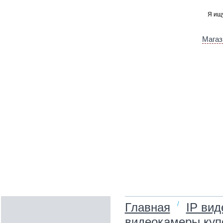
Магаз
/
Главная
IP ви
видеокамеры куп