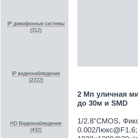
IP домофонные системы
(312)
IP видеонаблюдение
(2222)
2 Мп уличная ми
до 30м и SMD
1/2.8"CMOS, Фик
HD Видеонаблюдение
0.002Люкс@F1.6; 
(432)