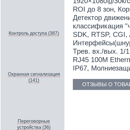
1920×1080@30к/с
ROI до 8 зон, К
Детектор движени
классификация "ч
SDK, RTSP, CGI,
Контроль доступа (387)
Интерфейсы(шнур)
Трев. вх./вых. 1/
RJ45 100M Ethern
IP67, Молниезащи
Охранная сигнализация
(141)
ОТЗЫВЫ О ТОВА
Переговорные
устройства (36)