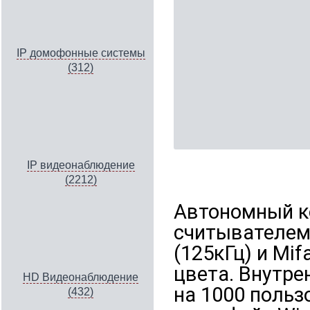
IP домофонные системы
(312)
IP видеонаблюдение
(2212)
Автономный к
считывателем
(125кГц) и Mif
цвета. Внутре
HD Видеонаблюдение
на 1000 польз
(432)