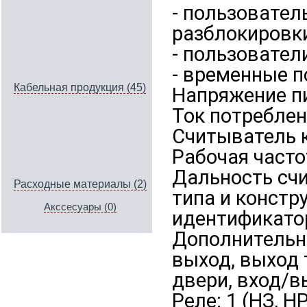
- пользовател
разблокировки
- пользовател
- временные п
Кабельная продукция (45)
Напряжение пи
Ток потреблен
Считыватель к
Рабочая часто
Дальность счи
Расходные материалы (2)
типа и констр
Акссесуары (0)
идентификато
Дополнительн
выход, выход 
двери, вход/в
Реле: 1 (НЗ, Н