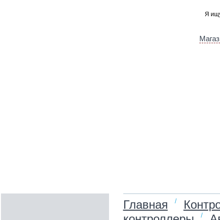
Магаз
/
Главная
Контро
/
контроллеры
Ав