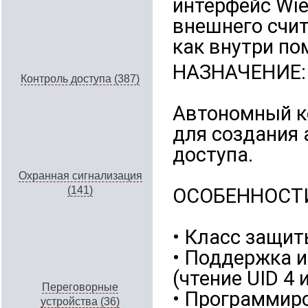
интерфейс Wi
внешнего счи
как внутри по
НАЗНАЧЕНИЕ:
Контроль доступа (387)
Автономный к
для создания
доступа.
Охранная сигнализация
ОСОБЕННОСТ
(141)
• Класс защит
• Поддержка и
(чтение UID 4 
Переговорные
• Программиро
устройства (36)