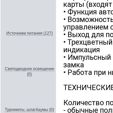
карты (входят
• Функция авт
• Возможност
управлением с
• Выход для 
Источники питания (127)
• Трехцветный
индикация
• Импульсный
замка
Светодиодное освещение
• Работа при н
(0)
ТЕХНИЧЕСКИЕ
Количество по
- обычные пол
Турникеты, шлагбаумы (0)