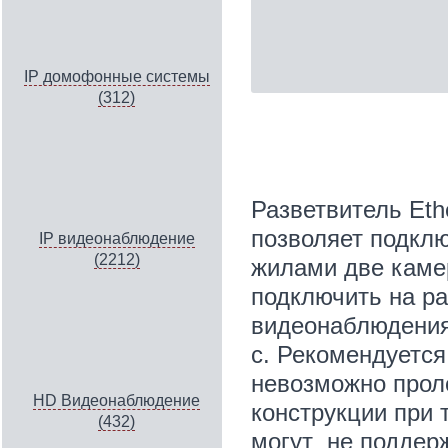
IP домофонные системы
(312)
Разветвитель Eth
позволяет подклю
IP видеонаблюдение
(2212)
жилами две камер
подключить на ра
видеонаблюдения
с. Рекомендуется
невозможно проло
HD Видеонаблюдение
конструкции при 
(432)
могут не поддер