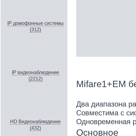
IP домофонные системы
(312)
IP видеонаблюдение
(2212)
Mifare1+EM б
Два диапазона ра
Совместима с с
Одновременная р
HD Видеонаблюдение
(432)
Основное