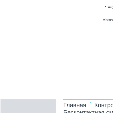
Магаз
/
Главная
Контро
Бесконтактная см