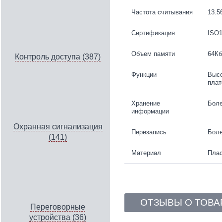
Частота считывания
13.5
Сертификация
ISO1
Объем памяти
64Кб
Контроль доступа (387)
Функции
Высо
плат
Хранение
Боле
информации
Охранная сигнализация
Перезапись
Боле
(141)
Материал
Плас
ОТЗЫВЫ О ТОВА
Переговорные
устройства (36)