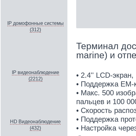
IP домофонные системы
(312)
Терминал дос
marine) и отп
IP видеонаблюдение
• 2.4'' LCD-экран
(2212)
• Поддержка EM-
• Макс. 500 изобр
пальцев и 100 00
• Скорость распо
• Поддержка прот
HD Видеонаблюдение
• Настройка чере
(432)