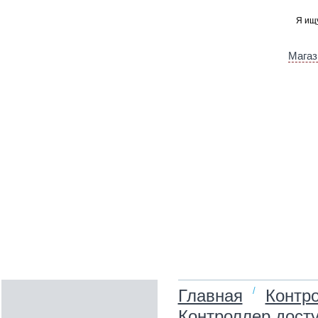
Магаз
/
Главная
Контро
Контроллер досту