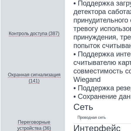
• Поддержка загр
детектора сабота
принудительного 
тревогу использо
Контроль доступа (387)
принуждения, тре
попыток считыва
• Поддержка инте
считывателю кар
совместимость с
Охранная сигнализация
Wiegand
(141)
• Поддержка резе
• Сохранение да
Сеть
Проводная сеть
Переговорные
Интерфейс
устройства (36)