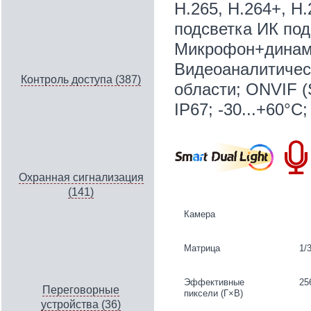
H.265, H.264+, H
подсветка ИК под
Микрофон+динамик
Видеоаналитичес
Контроль доступа (387)
области; ONVIF (
IP67; -30...+60°C
Охранная сигнализация
(141)
Камера
Матрица
1/
Эффективные
25
Переговорные
пиксели (Г×В)
устройства (36)