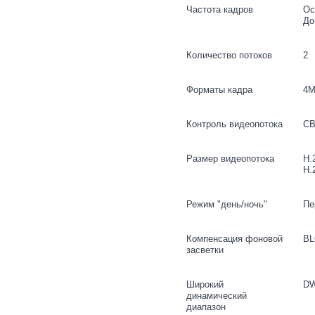
Частота кадров
Ос
До
Количество потоков
2
Форматы кадра
4M
Контроль видеопотока
CB
Размер видеопотока
H.
H.
Режим "день/ночь"
Пе
Компенсация фоновой
BL
засветки
Широкий
D
динамический
диапазон