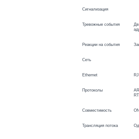
Сигнализация
Тревожные события
Дв
ад
Реакции на события
За
Сеть
Ethernet
RJ
Протоколы
AR
RT
Совместимость
ON
Трансляция потока
Од