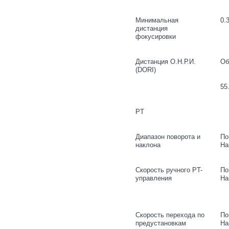
Минимальная
0.
дистанция
фокусировки
Дистанция О.Н.Р.И.
Об
(DORI)
55
PT
Диапазон поворота и
По
наклона
На
Скорость ручного PT-
По
управления
На
Скорость перехода по
По
предустановкам
На