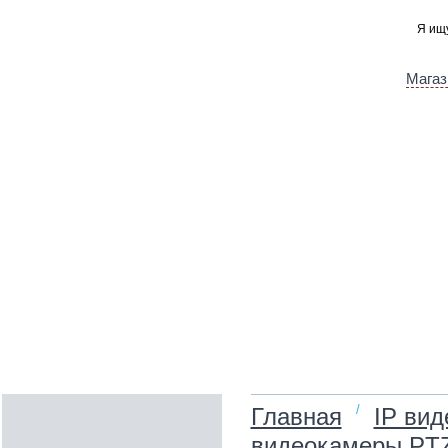
Магаз
/
Главная
IP ви
видеокамеры PT