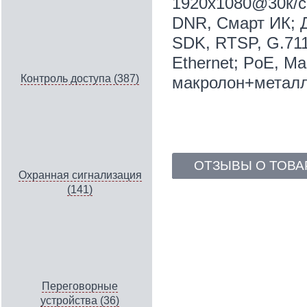
1920x1080@30к/с
DNR, Смарт ИК; Д
SDK, RTSP, G.71
Ethernet; PoE, Ма
Контроль доступа (387)
макролон+метал
ОТЗЫВЫ О ТОВА
Охранная сигнализация
(141)
Переговорные
устройства (36)