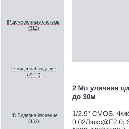
IP домофонные системы
(312)
IP видеонаблюдение
(2212)
2 Мп уличная ци
до 30м
1/2.9" CMOS, Фик
HD Видеонаблюдение
0.02Люкс@F2.0; S
(432)