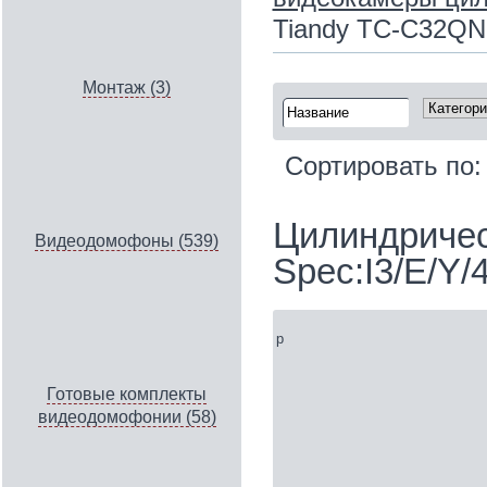
Tiandy TC-C32QN 
Монтаж (3)
Сортировать по
Цилиндричес
Видеодомофоны (539)
Spec:I3/E/Y/
p
Готовые комплекты
видеодомофонии (58)