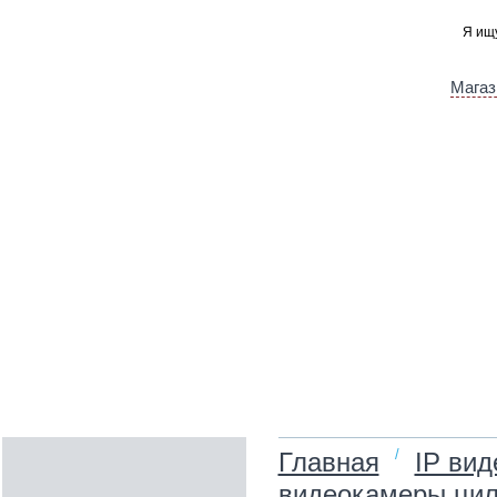
Магаз
/
Главная
IP ви
видеокамеры цил