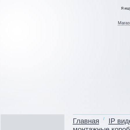
Магаз
/
Главная
IP ви
монтажные короб