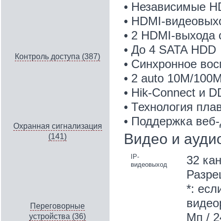
• Независимые H
• HDMI-видеовых
• 2 HDMI-выхода 
• До 4 SATA HDD
Контроль доступа (387)
• Синхронное вос
• 2 auto 10M/100
• Hik-Connect и 
• Технология пла
• Поддержка веб-
Охранная сигнализация
Видео и ауди
(141)
IP-
32 ка
видеовыход
Разре
*: есл
видео
Переговорные
Мп / 
устройства (36)