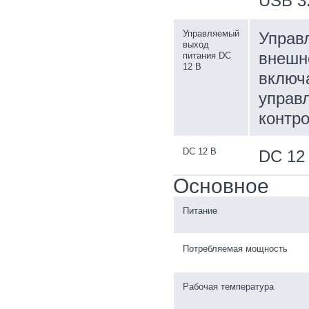
USB 3
Управляемый
Управ
выход
внешне
питания DC
12 В
включа
управ
контр
DC 12 В
DC 12 
Основное
Питание
Потребляемая мощность
Рабочая температура