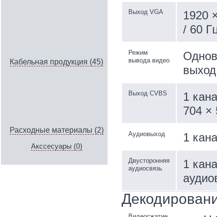
Выход VGA
1920 ×
/ 60 Г
Режим
Однов
вывода видео
Кабельная продукция (45)
выход
Выход CVBS
1 кана
704 × 
Расходные материалы (2)
Аудиовыход
1 кан
Акссесуары (0)
Двусторонняя
1 кана
аудиосвязь
аудио
Декодирован
Видеосжатие