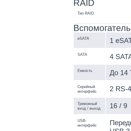
RAID
Тип RAID
Вспомогател
eSATA
1 eSA
SATA
4 SAT
Емкость
До 14
Серийный
2 RS-4
интерфейс
Тревожный
16 / 9
вход / выход
USB-
Передн
интерфейс