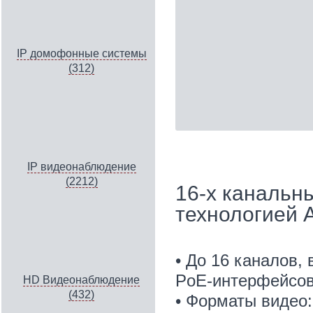
IP домофонные системы
(312)
IP видеонаблюдение
(2212)
16-х канальн
технологией 
• До 16 каналов, 
PoE-интерфейсо
HD Видеонаблюдение
(432)
• Форматы видео: 