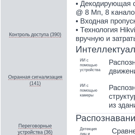
• Декодирующая с
@ 8 Мп, 8 канал
• Входная пропус
• Технология Hik
Контроль доступа (390)
вручную и затрат
Интеллектуал
ИИ c
Распозн
помощью
движени
устройства
Охранная сигнализация
(141)
ИИ c
Распозн
помощью
структу
камеры
из здан
Распознавани
Переговорные
Детекция
Сравне
устройства (36)
лиц и