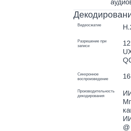
аудио
Декодирован
Видеосжатие
H.
Разрешение при
12
записи
UX
Q
Синхронное
16
воспроизведение
Производительность
ИИ
декодирования
Мп
ка
ИИ
@ 