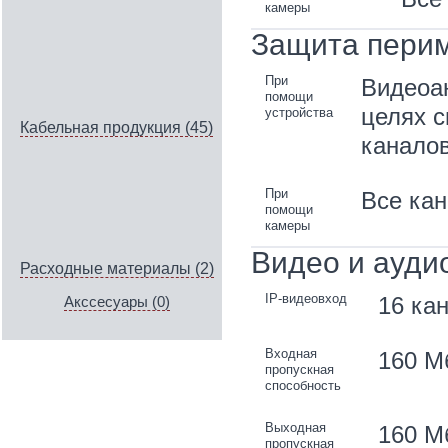
камеры
Защита пери
При
Видеоан
помощи
целях с
устройства
Кабельная продукция (45)
каналов
При
Все ка
помощи
камеры
Видео и ауди
Расходные материалы (2)
IP-видеовход
16 ка
Акссесуары (0)
Входная
160 М
пропускная
способность
Выходная
160 М
пропускная