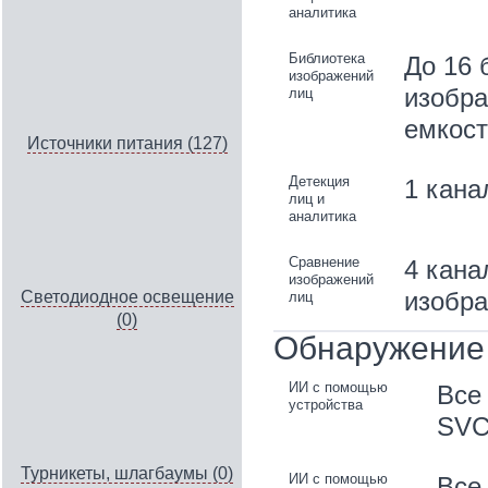
аналитика
Библиотека
До 16 
изображений
изобра
лиц
емкост
Источники питания (127)
Детекция
1 кана
лиц и
аналитика
Сравнение
4 кана
изображений
изобра
Светодиодное освещение
лиц
(0)
Обнаружение 
ИИ c помощью
Все
устройства
SVC
Турникеты, шлагбаумы (0)
ИИ c помощью
Все