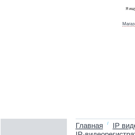
Магаз
/
Главная
IP ви
IP‑видеорегистра