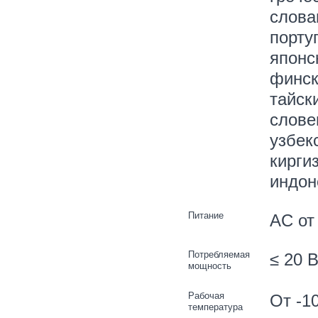
слова
порту
японс
финск
тайск
слове
узбек
кирги
индон
Питание
AC от 
Потребляемая
≤ 20 
мощность
Рабочая
От -1
температура