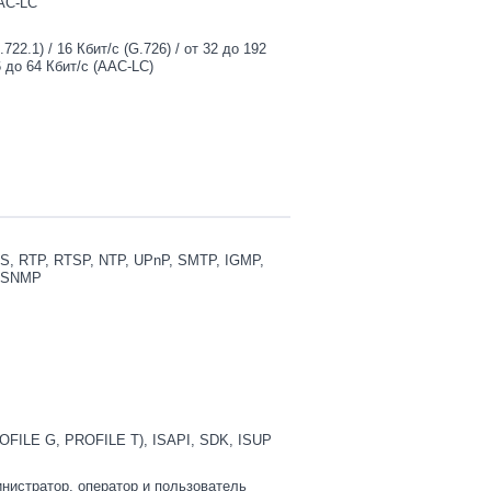
AAC-LC
.722.1) / 16 Кбит/с (G.726) / от 32 до 192
6 до 64 Кбит/с (AAC-LC)
S, RTP, RTSP, NTP, UPnP, SMTP, IGMP,
, SNMP
OFILE G, PROFILE T), ISAPI, SDK, ISUP
инистратор, оператор и пользователь