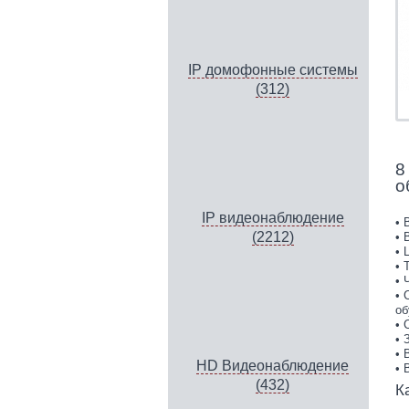
IP домофонные системы
(312)
p
8
о
IP видеонаблюдение
• 
(2212)
• 
• 
• 
• 
• 
об
• 
• 
• 
HD Видеонаблюдение
• 
(432)
К