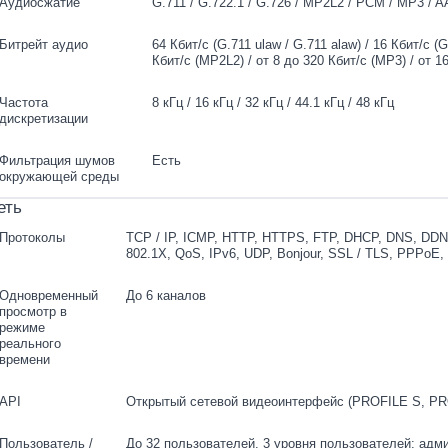
Аудиосжатие
G.711 / G.722.1 / G.726 / MP2L2 / PCM / MP3 / 
Битрейт аудио
64 Кбит/с (G.711 ulaw / G.711 alaw) / 16 Кбит/с (G
Кбит/с (MP2L2) / от 8 до 320 Кбит/с (MP3) / от 1
Частота
8 кГц / 16 кГц / 32 кГц / 44.1 кГц / 48 кГц
дискретизации
Фильтрация шумов
Есть
окружающей среды
еть
Протоколы
TCP / IP, ICMP, HTTP, HTTPS, FTP, DHCP, DNS, DDN
802.1X, QoS, IPv6, UDP, Bonjour, SSL / TLS, PPPoE
Одновременный
До 6 каналов
просмотр в
режиме
реального
времени
API
Открытый сетевой видеоинтерфейс (PROFILE S, PR
Пользователь /
До 32 пользователей. 3 уровня пользователей: адм