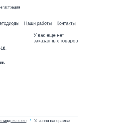
ВЫЕЗД ТЕХНИЧЕСКОГО
регистрация
СПЕЦИАЛИСТА
етодиоды
Наши работы
Контакты
У вас еще нет
заказанных товаров
-18.
ий,
илиндрические
/
Уличная панорамная