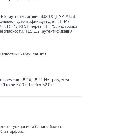
PS, аутентификация 802.1X (EAP-MD5),
дайджест-аутентификация для HTTP /
F, RTP / RTSP через HTTPS, настройки
зопасности, TLS 1.2, аутентификация
иагностики карты памяти.
 времени: IE 10, IE 11 Не требуется
Chrome 57.0+, Firefox 52.0+
кость, усиление и баланс белого
еб-интерфейс