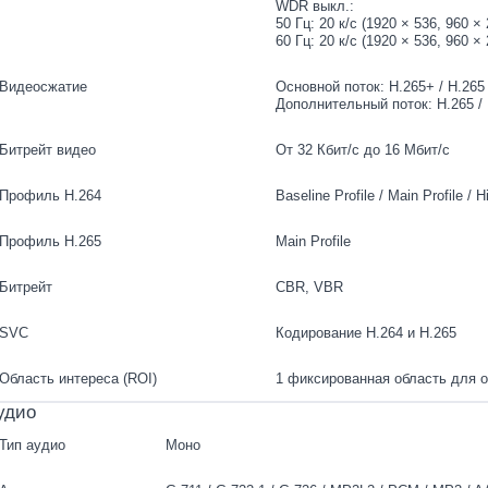
WDR выкл.:
50 Гц: 20 к/с (1920 × 536, 960 × 
60 Гц: 20 к/с (1920 × 536, 960 × 
Видеосжатие
Основной поток: H.265+ / H.265 
Дополнительный поток: H.265 /
Битрейт видео
От 32 Кбит/с до 16 Мбит/с
Профиль H.264
Baseline Profile / Main Profile / H
Профиль H.265
Main Profile
Битрейт
CBR, VBR
SVC
Кодирование H.264 и H.265
Область интереса (ROI)
1 фиксированная область для о
удио
Тип аудио
Моно