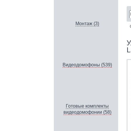
Монтаж (3)
У
L
Видеодомофоны (539)
Готовые комплекты
видеодомофонии (58)