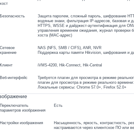
хост
Безопасность
Защита паролем, сложный пароль, шифрование HTT
водяные знаки, фильтрация IP-адресов, базовая и 
HTTPS, WSSE и дайджест-аутентификация для ONVI
управления временем ожидания, журнал проверки бе
хоста (MAC-адрес)
Сетевое
NAS (NFS, SMB / CIFS), ANR, NVR
хранение
Поддержка карты памяти Hikvision, шифрования и д
Клиент
iVMS-4200, Hik-Connect, Hik-Central
Веб-интерфейс
Требуется плагин для просмотра в режиме реального
плагин для просмотра в режиме реального времени: 
Локальные сервисы: Chrome 57.0+, Firefox 52.0+
зображение
Переключатель
Есть
параметров изображения
Настройки изображения
Насыщенность, яркость, контрастность, рез
настраиваются через клиентское ПО или в