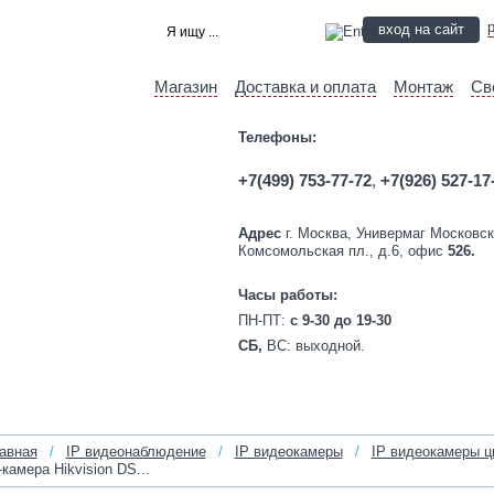
вход на сайт
Магазин
Доставка и оплата
Монтаж
Св
Телефоны:
+7(499) 753-77-72
,
+7(926) 527-17
Адрес
г. Москва, Универмаг Московск
Комсомольская пл., д.6, офис
526.
Часы работы:
ПН-ПТ:
c 9-30 до 19-30
СБ,
ВС:
выходной.
авная
/
IP видеонаблюдение
/
IP видеокамеры
/
IP видеокамеры ц
‑камера Hikvision DS...