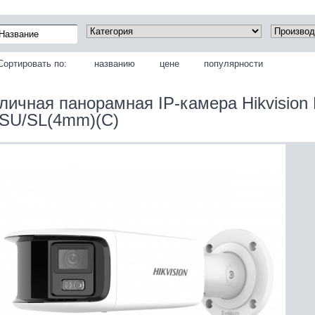
Сортировать по:
названию
цене
популярности
личная панорамная IP‑камера Hikvisio
SU/SL(4mm)(C)