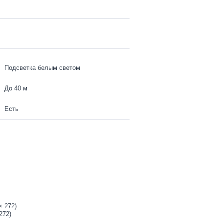
Подсветка белым светом
До 40 м
Есть
× 272)
272)