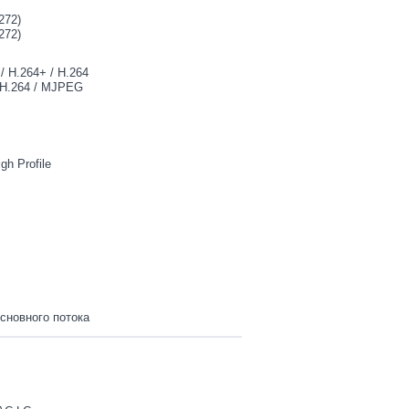
272)
272)
/ H.264+ / H.264
 H.264 / MJPEG
igh Profile
сновного потока