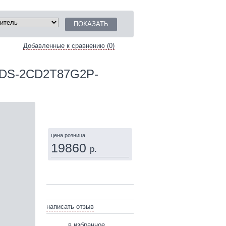
Добавленные к сравнению (0)
n DS-2CD2T87G2P-
КУПИТЬ
цена розница
19860
р.
написать отзыв
в избранное