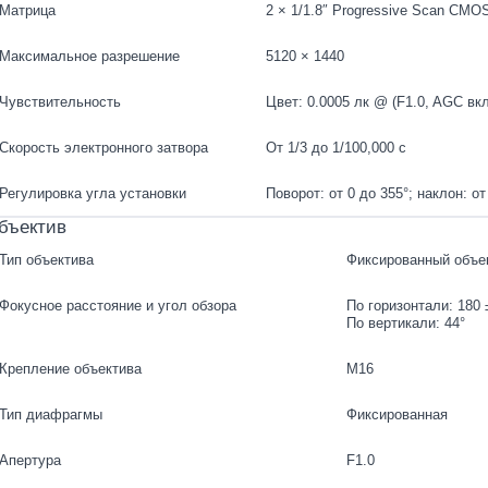
Матрица
2 × 1/1.8″ Progressive Scan CMO
Максимальное разрешение
5120 × 1440
Чувствительность
Цвет: 0.0005 лк @ (F1.0, AGC вкл
Скорость электронного затвора
От 1/3 до 1/100,000 с
Регулировка угла установки
Поворот: от 0 до 355°; наклон: от
бъектив
Тип объектива
Фиксированный объек
Фокусное расстояние и угол обзора
По горизонтали: 180 
По вертикали: 44°
Крепление объектива
M16
Тип диафрагмы
Фиксированная
Апертура
F1.0