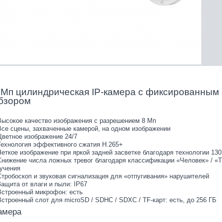
 Мп цилиндрическая IP-камера с фиксированным
бзором
Высокое качество изображения с разрешением 8 Мп
Все сцены, захваченные камерой, на одном изображении
Цветное изображение 24/7
Технология эффективного сжатия H.265+
Четкое изображение при яркой задней засветке благодаря технологии 1
Снижение числа ложных тревог благодаря классификации «Человек» / «Т
учения
Стробоскоп и звуковая сигнализация для «отпугивания» нарушителей
Защита от влаги и пыли: IP67
Встроенный микрофон: есть
Встроенный слот для microSD / SDHC / SDXC / TF-карт: есть, до 256 ГБ
амера