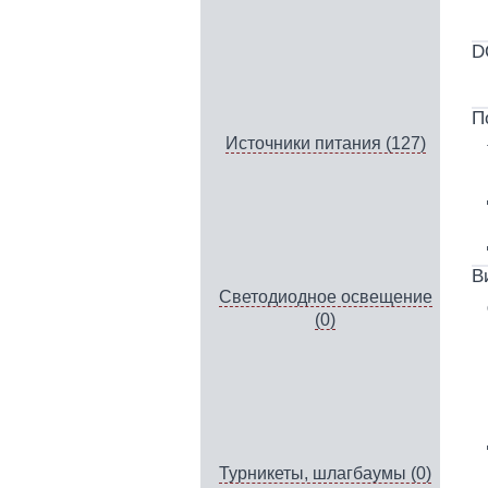
D
П
Источники питания (127)
В
Светодиодное освещение
(0)
Турникеты, шлагбаумы (0)