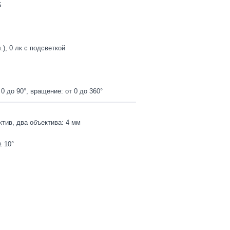
S
.), 0 лк с подсветкой
 0 до 90°, вращение: от 0 до 360°
тив, два объектива: 4 мм
± 10°