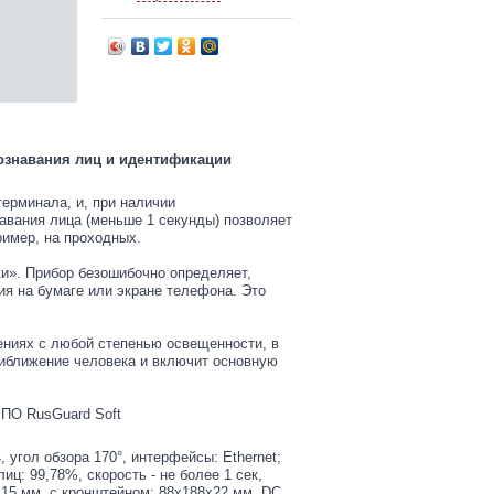
познавания лиц и идентификации
ерминала, и, при наличии
авания лица (меньше 1 секунды) позволяет
имер, на проходных.
и». Прибор безошибочно определяет,
ия на бумаге или экране телефона. Это
ениях с любой степенью освещенности, в
иближение человека и включит основную
 ПО RusGuard Soft
 угол обзора 170°, интерфейсы: Ethernet;
иц: 99,78%, скорость - не более 1 сек,
8х15 мм, с кронштейном: 88х188х22 мм, DC