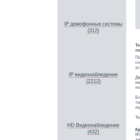
IP домофонные системы
(312)
Те
по
По
со
ус
IP видеонаблюдение
Дв
(2212)
на
по
Бл
то
по
Те
HD Видеонаблюдение
Кр
(432)
RS
да