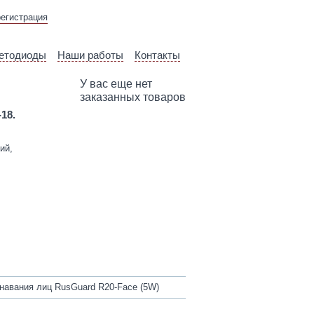
ВЫЕЗД ТЕХНИЧЕСКОГО
регистрация
СПЕЦИАЛИСТА
етодиоды
Наши работы
Контакты
У вас еще нет
заказанных товаров
-18.
ий,
навания лиц RusGuard R20-Face (5W)