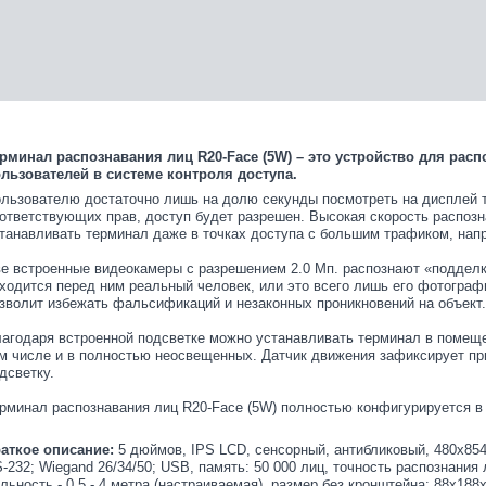
рминал распознавания лиц R20-Face (5W) – это устройство для рас
льзователей в системе контроля доступа.
льзователю достаточно лишь на долю секунды посмотреть на дисплей т
ответствующих прав, доступ будет разрешен. Высокая скорость распозн
танавливать терминал даже в точках доступа с большим трафиком, напр
е встроенные видеокамеры с разрешением 2.0 Мп. распознают «подделк
ходится перед ним реальный человек, или это всего лишь его фотограф
зволит избежать фальсификаций и незаконных проникновений на объект.
агодаря встроенной подсветке можно устанавливать терминал в помещ
м числе и в полностью неосвещенных. Датчик движения зафиксирует пр
дсветку.
рминал распознавания лиц R20-Face (5W) полностью конфигурируется в
аткое описание:
5 дюймов, IPS LCD, сенсорный, антибликовый, 480х854,
-232; Wiegand 26/34/50; USB, память: 50 000 лиц, точность распознания л
льность - 0,5 - 4 метра (настраиваемая), размер без кронштейна: 88х18