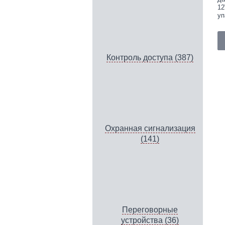
12
уп
Контроль доступа (387)
Охранная сигнализация
(141)
Переговорные
устройства (36)