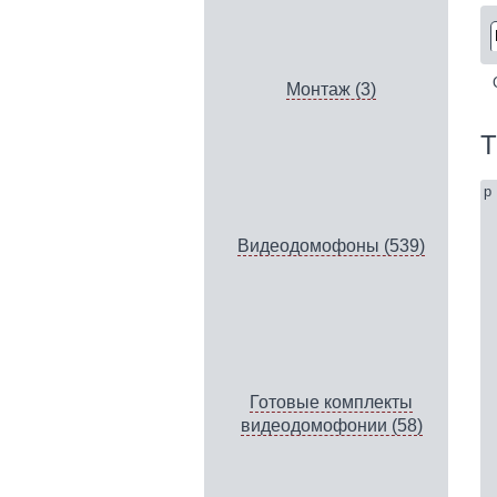
Монтаж (3)
Т
p
Видеодомофоны (539)
Готовые комплекты
видеодомофонии (58)