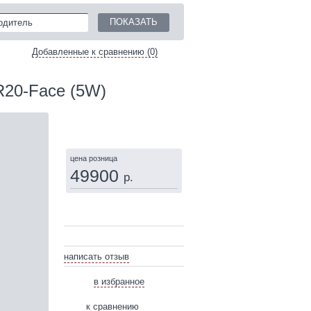
одитель
Добавленные к сравнению (0)
R20-Face (5W)
КУПИТЬ
цена розница
49900
р.
написать отзыв
в избранное
к сравнению