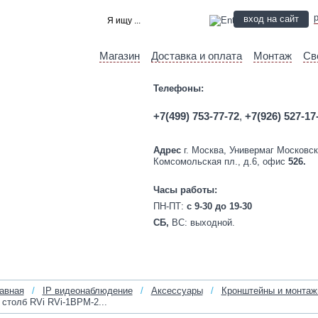
вход на сайт
Магазин
Доставка и оплата
Монтаж
Св
Телефоны:
+7(499) 753-77-72
,
+7(926) 527-17
Адрес
г. Москва, Универмаг Московск
Комсомольская пл., д.6, офис
526.
Часы работы:
ПН-ПТ:
c 9-30 до 19-30
СБ,
ВС:
выходной.
авная
/
IP видеонаблюдение
/
Аксессуары
/
Кронштейны и монтаж
 столб RVi RVi-1BPM-2...