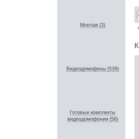
Монтаж (3)
К
Видеодомофоны (539)
Готовые комплекты
видеодомофонии (58)