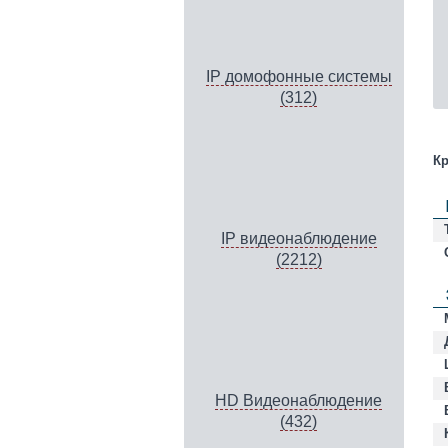
IP домофонные системы
(312)
Кр
IP видеонаблюдение
(2212)
HD Видеонаблюдение
(432)