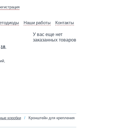
ВЫЕЗД ТЕХНИЧЕСКОГО
регистрация
СПЕЦИАЛИСТА
етодиоды
Наши работы
Контакты
У вас еще нет
заказанных товаров
-18.
ий,
ные коробки
/
Кронштейн для крепления