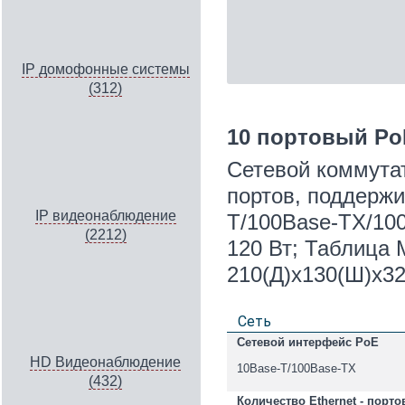
IP домофонные системы
(312)
10 портовый PoE
Сетевой коммутат
портов, поддержи
IP видеонаблюдение
T/100Base-TX/10
(2212)
120 Вт; Таблица 
210(Д)х130(Ш)х32(
Сеть
Сетевой интерфейс PoE
HD Видеонаблюдение
10Base-T/100Base-TX
(432)
Количество Ethernet - портов