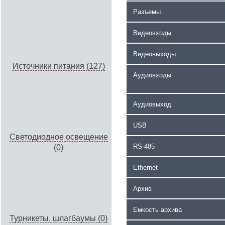
Разъемы
Видеовходы
Видеовыходы
Источники питания (127)
Аудиовходы
Аудиовыход
USB
Светодиодное освещение
RS-485
(0)
Ethernet
Архив
Емкость архива
Турникеты, шлагбаумы (0)