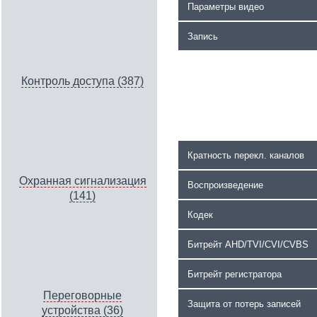
Параметры видео
Запись
Контроль доступа (387)
Кратность перекл. каналов
Охранная сигнализация
Воспроизведение
(141)
Кодек
Битрейт AHD/TVI/CVI/CVBS
Битрейт регистратора
Переговорные
Защита от потерь записей
устройства (36)