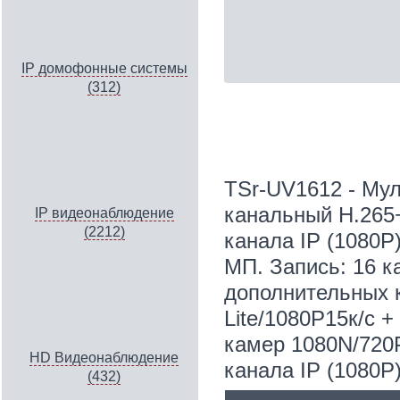
IP домофонные системы
(312)
TSr-UV1612 - Му
канальный H.265+
IP видеонаблюдение
(2212)
канала IP (1080Р
МП. Запись: 16 ка
дополнительных к
Lite/1080P15к/с +
камер 1080N/720P
HD Видеонаблюдение
канала IP (1080Р
(432)