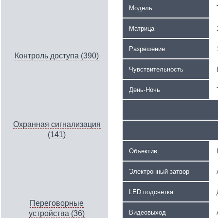
Модель
Матрица
Разрешение
Контроль доступа (390)
Чувствительность
День-Ночь
Охранная сигнализация
(141)
Объектив
Электронный затвор
LED подсветка
Переговорные
Видеовыход
устройства (36)