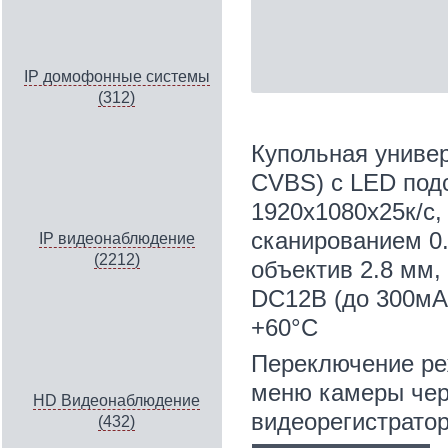
IP домофонные системы
(312)
Купольная униве
CVBS) с LED подс
1920х1080х25к/с,
сканированием 0.0
IP видеонаблюдение
(2212)
объектив 2.8 мм,
DC12В (до 300мА)
+60°С
Переключение ре
меню камеры чер
HD Видеонаблюдение
видеорегистрато
(432)