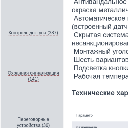
Антивандальное 
окраска металлич
Автоматическое
(встроенный датч
Контроль доступа (387)
Скрытая система
несанкционирова
Монтажный уголо
Шесть вариантов
Подсветка кнопк
Охранная сигнализация
Рабочая темпера
(141)
Технические ха
Параметр
Переговорные
устройства (36)
Разрешение