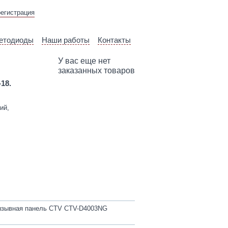
ВЫЕЗД ТЕХНИЧЕСКОГО
регистрация
СПЕЦИАЛИСТА
етодиоды
Наши работы
Контакты
У вас еще нет
заказанных товаров
-18.
ий,
зывная панель CTV CTV-D4003NG