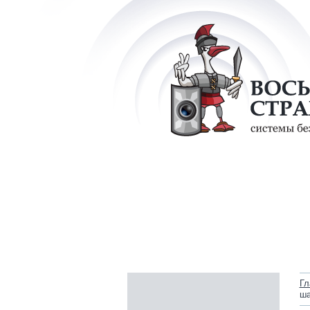
Гл
ша