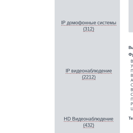
IP домофонные системы
(312)
Вы
Фу
В
У
IP видеонаблюдение
П
В
(2212)
А
С
В
С
П
Р
Ц
Те
HD Видеонаблюдение
(432)