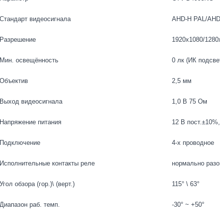
Стандарт видеосигнала
AHD-H PAL/AHD
Разрешение
1920x1080/1280
Мин. освещённость
0 лк (ИК подсве
Объектив
2,5 мм
Выход видеосигнала
1,0 В 75 Ом
Напряжение питания
12 В пост.±10%
Подключение
4-х проводное
Исполнительные контакты реле
нормально раз
Угол обзора (гор.)\ (верт.)
115° \ 63°
Диапазон раб. темп.
-30° ~ +50°