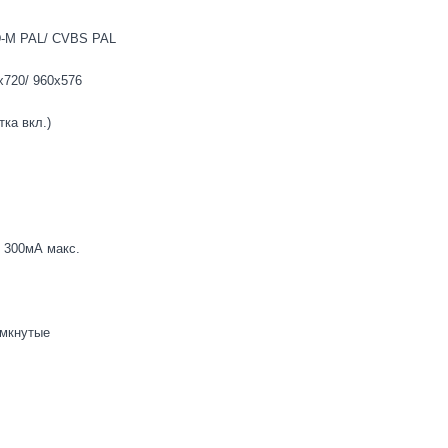
-M PAL/ CVBS PAL
x720/ 960x576
тка вкл.)
, 300мА макс.
омкнутые