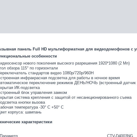
зывная панель Full HD мультиформатная для видеодомофонов с уг
нкциональные особенности
идеосенсор нового поколения высокого разрешения 1920*1080 (2 Мп)
гол обзора 115° по горизонтали
ереключатель стандартов видео 1080p/720p/960H
строенная инфракрасная подсветка для работы в ночное время
втоматическое переключение режимов ДЕНЬ/НОЧЬ (встроенный датчик 
крытая ИК-подсветка
строенный блок управления замком
крытая система крепления с защитой от несанкционированного съема
одсветка кнопки вызова
абочая температура -30° С +50° С
вет корпуса: шампань
хнические характеристики
Параметр
CTV-D4003NG