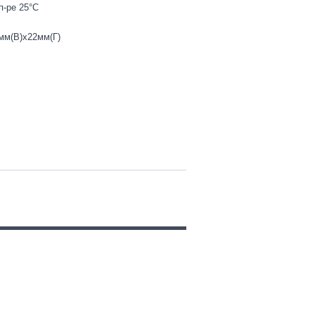
п-ре 25°C
мм(В)х22мм(Г)