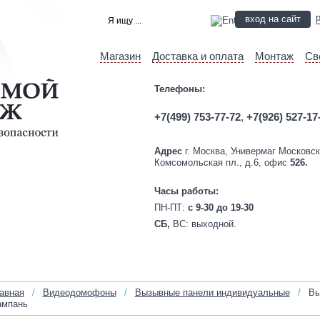
вход на сайт
Магазин
Доставка и оплата
Монтаж
Св
Телефоны:
+7(499) 753-77-72
,
+7(926) 527-17
Адрес
г. Москва, Универмаг Московск
Комсомольская пл., д.6, офис
526.
Часы работы:
ПН-ПТ:
c 9-30 до 19-30
СБ,
ВС:
выходной.
авная
/
Видеодомофоны
/
Вызывные панели индивидуальные
/
Вы
мпань