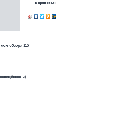
к сравнению
лом обзора 115°
освещённости)