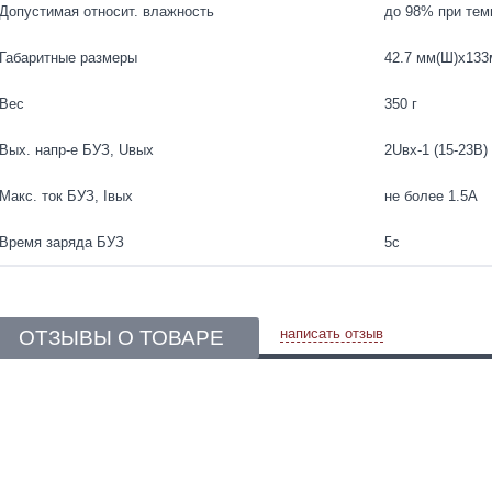
Допустимая относит. влажность
до 98% при тем
Габаритные размеры
42.7 мм(Ш)х133
Вес
350 г
Вых. напр-е БУЗ, Uвых
2Uвх-1 (15-23В)
Макс. ток БУЗ, Iвых
не более 1.5А
Время заряда БУЗ
5с
написать отзыв
ОТЗЫВЫ О ТОВАРЕ