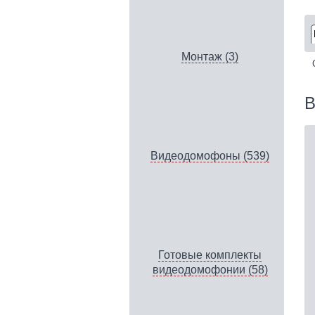
Монтаж (3)
В
Видеодомофоны (539)
Готовые комплекты
видеодомофонии (58)