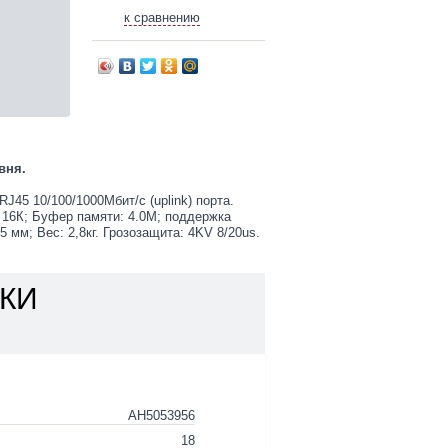
к сравнению
вня.
J45 10/100/1000Мбит/с (uplink) порта.
16К; Буфер памяти: 4.0M; поддержка
5 мм; Вес: 2,8кг. Грозозащита: 4KV 8/20us.
КИ
АН5053956
18