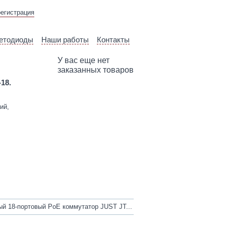
ВЫЕЗД ТЕХНИЧЕСКОГО
регистрация
СПЕЦИАЛИСТА
етодиоды
Наши работы
Контакты
У вас еще нет
заказанных товаров
-18.
ий,
й 18-портовый PoE коммутатор JUST JT...