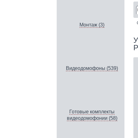
Монтаж (3)
У
P
Видеодомофоны (539)
Готовые комплекты
видеодомофонии (58)