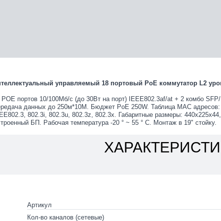
теллектуальный управляемый 18 портовый PoE коммутатор L2 уро
 POE портов 10/100Mб/с (до 30Вт на порт) IEEE802.3af/at + 2 комбо SFP/R
редача данных до 250м*10М. Бюджет PoE 250W. Таблица МАС адресов: 
EE802.3, 802.3i, 802.3u, 802.3z, 802.3x. Габаритные размеры: 440х225х44,
троенный БП. Рабочая температура -20 ° ~ 55 ° C. Монтаж в 19" стойку.
ХАРАКТЕРИСТИ
Артикул
Кол-во каналов (сетевые)