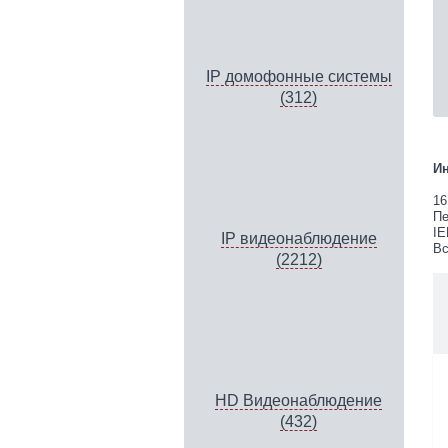
IP домофонные системы
(312)
Ин
16
Пе
IE
IP видеонаблюдение
Вс
(2212)
HD Видеонаблюдение
(432)