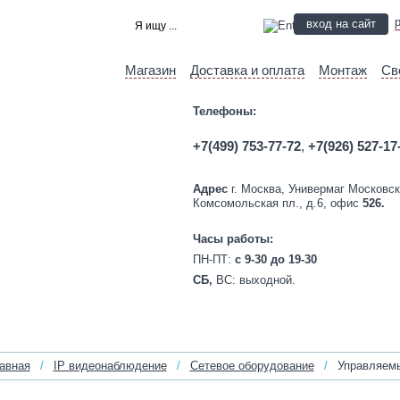
вход на сайт
Магазин
Доставка и оплата
Монтаж
Св
Телефоны:
+7(499) 753-77-72
,
+7(926) 527-17
Адрес
г. Москва, Универмаг Московск
Комсомольская пл., д.6, офис
526.
Часы работы:
ПН-ПТ:
c 9-30 до 19-30
СБ,
ВС:
выходной.
авная
/
IP видеонаблюдение
/
Сетевое оборудование
/
Управляемы