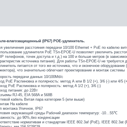
ле-влагозащищенный (IP67) POE-удлинитель.
я увеличения расстояния передачи 10/100 Ethernet + PoE по кабелю вит
пользование удлинителя PoE TSn-EPOE-U позволяет увеличить расстоян
IP телефонов, точек доступа и т.д.) на 100 и больше метров (в зависим
рактеристик источника питания). Для работы TSn-EPOE-U не требуется 
линитель питается от того же источника, что и оконечное оборудование
жектора), что значительно облегчает проектирование и монтаж системы
орость передачи данных 10/100Мб/с
од PoE Распиновка и полярность: метод А или В 1/2 (+), 3/6 (-) или 4/5 (+),
ход PoE Распиновка и полярность: метод A 1/2 (+), 3/6 (-)
ход питания: до 22Вт
зъемы RJ-45, EIA 568A и 568B
тевой кабель Витая пара категории 5 (или выше)
нтаж На кабеле
п монтажа Уличное, IP67
ловия окружающей среды Рабочий диапазон температур: -10…55℃
ажность: до 90%,без конденсации
ответствие нормативам и стандартам IEEE 802.3af (PoE), IEEE 802.3at (
бариты, мм 156.5*29*29