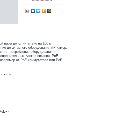
ой пары дополнительно на 100 м.
ие до активного оборудования (IP-камер,
ости от потребления оборудования и
дополнительных блоков питания, PoE-
 (например от PoE-коммутатора или PoE-
 7/8 (-)
PoE+)