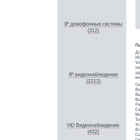
IP домофонные системы
(312)
Пы
Дл
Ис
Vo
ха
уд
IP видеонаблюдение
ин
(2212)
Ск
Вх
Вы
Вы
Ра
Се
Мо
Ти
Ус
HD Видеонаблюдение
Вл
(432)
Со
Га