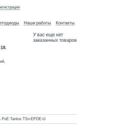
ВЫЕЗД ТЕХНИЧЕСКОГО
регистрация
СПЕЦИАЛИСТА
етодиоды
Наши работы
Контакты
У вас еще нет
заказанных товаров
-18.
ий,
 PoE Tantos TSn-EPOE-U