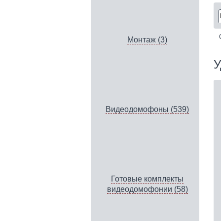
Монтаж (3)
У
Видеодомофоны (539)
Готовые комплекты
видеодомофонии (58)