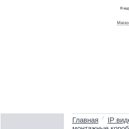
Магаз
/
Главная
IP ви
монтажные короб