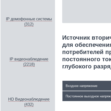
IP домофонные системы
(312)
Источник втори
для обеспечени
потребителей п
постоянного ток
IP видеонаблюдение
(2218)
глубокого разря
Входное напряжение
Постоянное выходное напряж
HD Видеонаблюдение
(432)