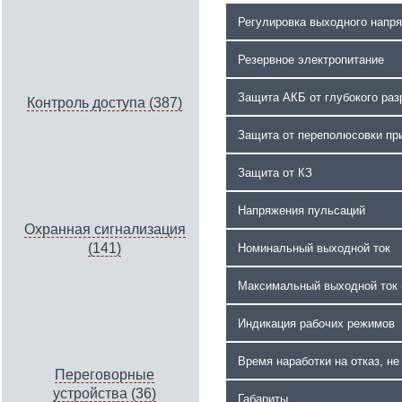
Регулировка выходного напр
Резервное электропитание
Защита АКБ от глубокого раз
Контроль доступа (387)
Защита от переполюсовки пр
Защита от КЗ
Напряжения пульсаций
Охранная сигнализация
(141)
Номинальный выходной ток
Максимальный выходной ток (
Индикация рабочих режимов
Время наработки на отказ, не
Переговорные
устройства (36)
Габариты