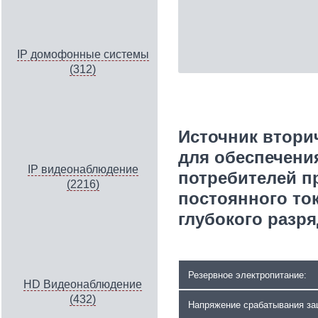
IP домофонные системы
(312)
Источник втори
для обеспечени
IP видеонаблюдение
потребителей п
(2216)
постоянного ток
глубокого разря
Резервное электропитание:
HD Видеонаблюдение
(432)
Напряжение срабатывания з