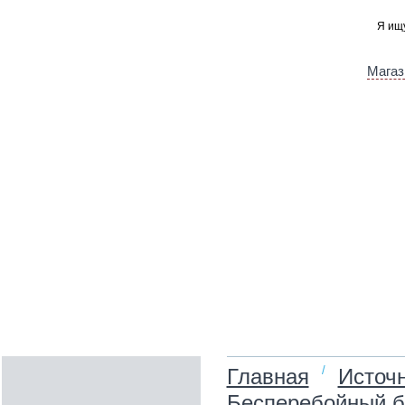
Магаз
/
Главная
Источн
Бесперебойный бл