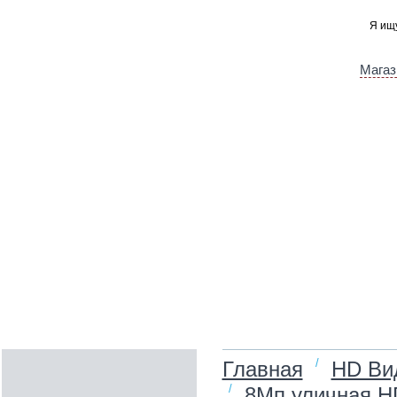
Магаз
/
Главная
HD Ви
/
8Мп уличная HD