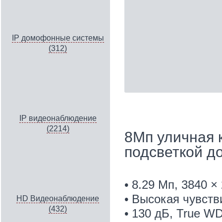
IP домофонные системы
(312)
IP видеонаблюдение
(2214)
8Мп уличная 
подсветкой д
• 8.29 Мп, 3840 ×
• Высокая чувств
HD Видеонаблюдение
(432)
• 130 дБ, True W