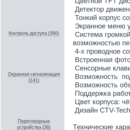
Цветной TFT дис
Детектор движен
Тонкий корпус с
Экранное меню 
Система громкой
Контроль доступа (390)
возможностью пер
4-х проводное с
Встроенная фото
Сенсорные клави
Охранная сигнализация
Возможность по
(141)
Возможность объ
Поддержка рабо
Цвет корпуса: ч
Дизайн CTV-Tec
Переговорные
Технические хара
устройства (36)