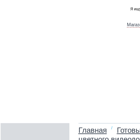
Магаз
/
Главная
Готов
цветного видео