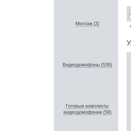
Монтаж (3)
У
Видеодомофоны (539)
Готовые комплекты
видеодомофонии (58)