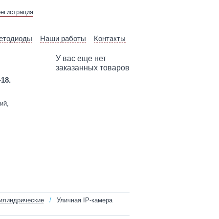
ВЫЕЗД ТЕХНИЧЕСКОГО
регистрация
СПЕЦИАЛИСТА
етодиоды
Наши работы
Контакты
У вас еще нет
заказанных товаров
-18.
ий,
илиндрические
/
Уличная IP‑камера