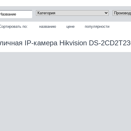
Сортировать по:
названию
цене
популярности
личная IP‑камера Hikvision DS‑2CD2T2