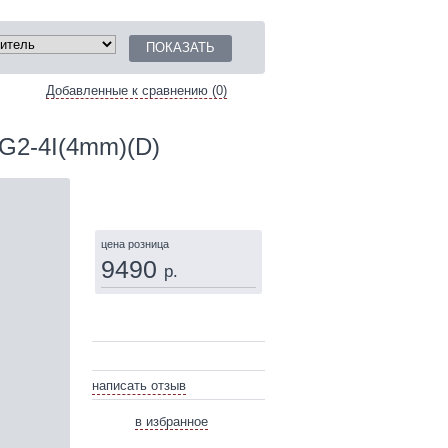
Добавленные к сравнению (0)
3G2‑4I(4mm)(D)
КУПИТЬ
цена розница
9490
р.
написать отзыв
в избранное