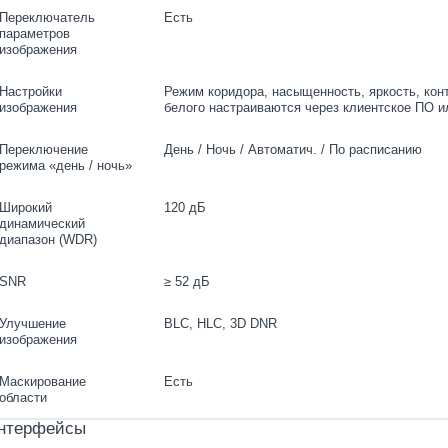
Переключатель
Есть
параметров
изображения
Настройки
Режим коридора, насыщенность, яркость, конт
изображения
белого настраиваются через клиентское ПО и
Переключение
День / Ночь / Автоматич. / По расписанию
режима «день / ночь»
Широкий
120 дБ
динамический
диапазон (WDR)
SNR
≥ 52 дБ
Улучшение
BLC, HLC, 3D DNR
изображения
Маскирование
Есть
области
нтерфейсы