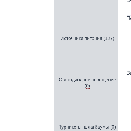
D
П
Источники питания (127)
В
Светодиодное освещение
(0)
Турникеты, шлагбаумы (0)