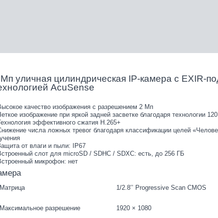
 Мп уличная цилиндрическая IP-камера с EXIR-по
ехнологией AcuSense
Высокое качество изображения с разрешением 2 Мп
Четкое изображение при яркой задней засветке благодаря технологии 1
Технология эффективного сжатия H.265+
Снижение числа ложных тревог благодаря классификации целей «Человек
учения
Защита от влаги и пыли: IP67
Встроенный слот для microSD / SDHC / SDXC: есть, до 256 ГБ
Встроенный микрофон: нет
амера
Матрица
1/2.8’’ Progressive Scan CMOS
Максимальное разрешение
1920 × 1080