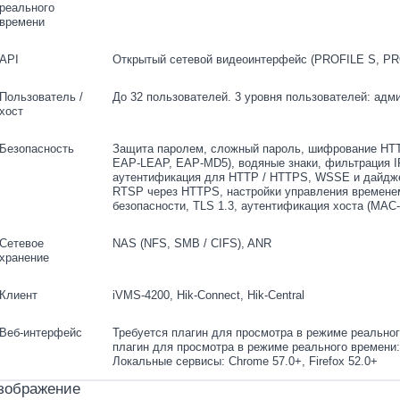
реального
времени
API
Открытый сетевой видеоинтерфейс (PROFILE S, PR
Пользователь /
До 32 пользователей. 3 уровня пользователей: адм
хост
Безопасность
Защита паролем, сложный пароль, шифрование HTT
EAP-LEAP, EAP-MD5), водяные знаки, фильтрация IP
аутентификация для HTTP / HTTPS, WSSE и дайдже
RTSP через HTTPS, настройки управления времене
безопасности, TLS 1.3, аутентификация хоста (MAC
Сетевое
NAS (NFS, SMB / CIFS), ANR
хранение
Клиент
iVMS-4200, Hik-Connect, Hik-Central
Веб-интерфейс
Требуется плагин для просмотра в режиме реального
плагин для просмотра в режиме реального времени: 
Локальные сервисы: Chrome 57.0+, Firefox 52.0+
зображение