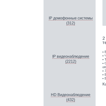
IP домофонные системы
(312)
2
т
• 
• 
IP видеонаблюдение
• 
(2212)
• 
об
• 
• 
• 
К
HD Видеонаблюдение
(432)