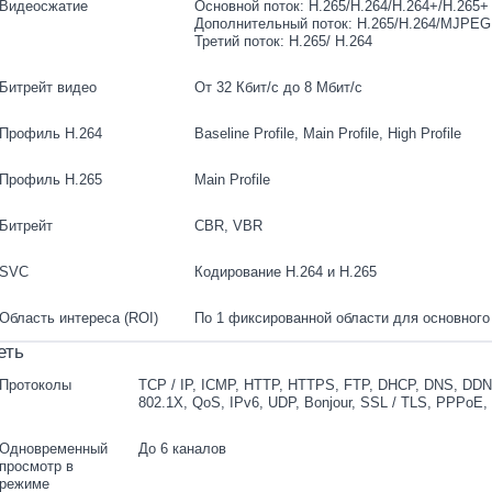
Видеосжатие
Основной поток: H.265/H.264/H.264+/H.265+
Дополнительный поток: H.265/H.264/MJPEG
Третий поток: H.265/ H.264
Битрейт видео
От 32 Кбит/с до 8 Мбит/с
Профиль H.264
Baseline Profile, Main Profile, High Profile
Профиль H.265
Main Profile
Битрейт
CBR, VBR
SVC
Кодирование H.264 и H.265
Область интереса (ROI)
По 1 фиксированной области для основного
еть
Протоколы
TCP / IP, ICMP, HTTP, HTTPS, FTP, DHCP, DNS, DDN
802.1X, QoS, IPv6, UDP, Bonjour, SSL / TLS, PPPo
Одновременный
До 6 каналов
просмотр в
режиме