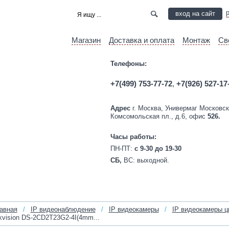
вход на сайт
Магазин
Доставка и оплата
Монтаж
Св
Телефоны:
+7(499) 753-77-72
,
+7(926) 527-17
Адрес
г. Москва, Универмаг Московск
Комсомольская пл., д.6, офис
526.
Часы работы:
ПН-ПТ:
c 9-30 до 19-30
СБ,
ВС:
выходной.
авная
/
IP видеонаблюдение
/
IP видеокамеры
/
IP видеокамеры ц
kvision DS‑2CD2T23G2‑4I(4mm...