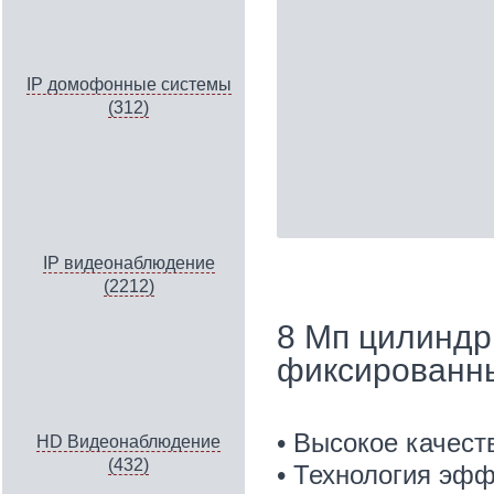
IP домофонные системы
(312)
IP видеонаблюдение
(2212)
8 Мп цилиндр
фиксированн
• Высокое качес
HD Видеонаблюдение
(432)
• Технология эфф