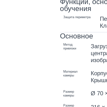
Функции, осн
обучения
Защита периметра
Пе
Кл
Основное
Метод
Загру
привязки
центр
изобр
Материал
Корпу
камеры
Крышк
Размер
Ø 70 ×
камеры
Размер