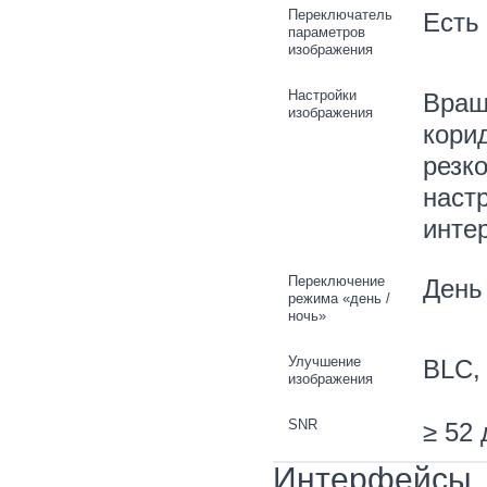
Переключатель
Есть
параметров
изображения
Настройки
Вращ
изображения
кори
резк
наст
инте
Переключение
День 
режима «день /
ночь»
Улучшение
BLC,
изображения
SNR
≥ 52 
Интерфейсы