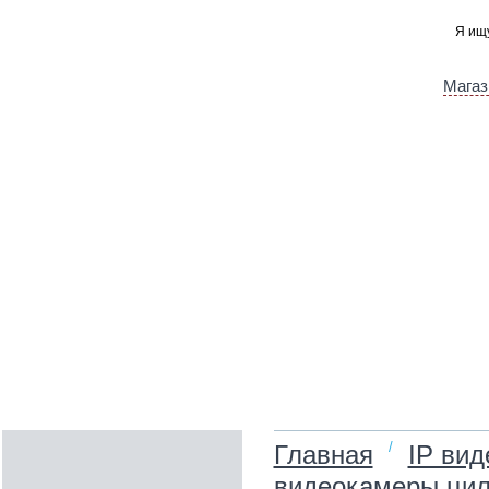
Магаз
/
Главная
IP ви
видеокамеры цил