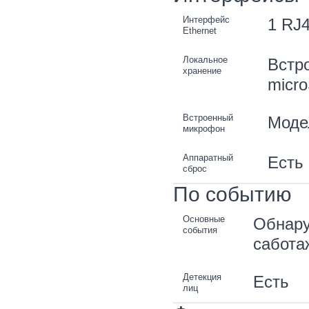
Интерфейс
1 RJ4
Ethernet
Локальное
Встр
хранение
micro
Встроенный
Модел
микрофон
Аппаратный
Есть
сброс
По событию
Основные
Обнару
события
сабота
Детекция
Есть
лиц