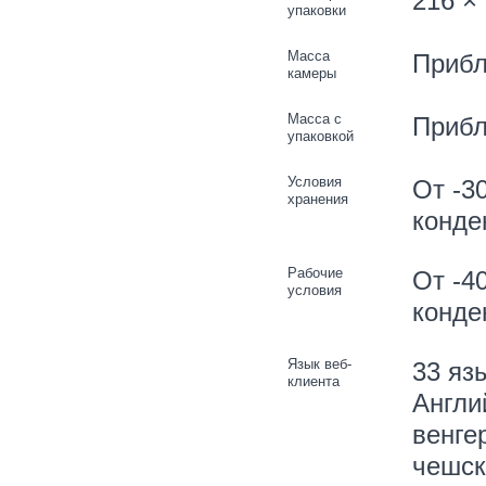
216 × 
упаковки
Масса
Прибл
камеры
Масса с
Прибл
упаковкой
Условия
От -3
хранения
конде
Рабочие
От -4
условия
конде
Язык веб-
33 яз
клиента
Англи
венге
чешск