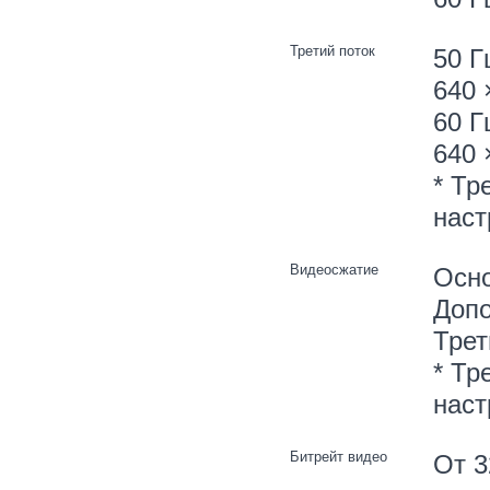
Третий поток
50 Г
640 
60 Г
640 
* Тр
наст
Видеосжатие
Осно
Допо
Трет
* Тр
наст
Битрейт видео
От 3