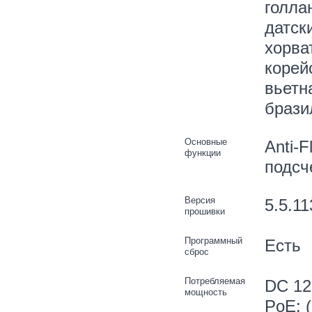
голла
датск
хорва
корей
вьетн
брази
Основные
Anti-F
функции
подсч
Версия
5.5.11
прошивки
Программный
Есть
сброс
Потребляемая
DC 12 
мощность
PoE: (