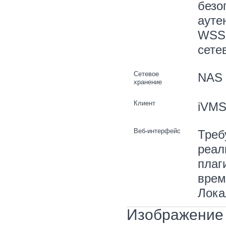
безо
ауте
WSSE
сете
Сетевое
NAS 
хранение
Клиент
iVMS-
Веб-интерфейс
Треб
реал
плаг
врем
Лока
Изображение