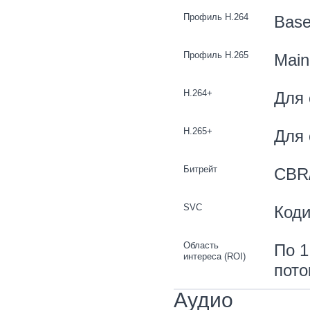
Профиль H.264
Basel
Профиль H.265
Main 
H.264+
Для 
H.265+
Для 
Битрейт
CBR
SVC
Коди
Область
По 1
интереса (ROI)
пото
Аудио