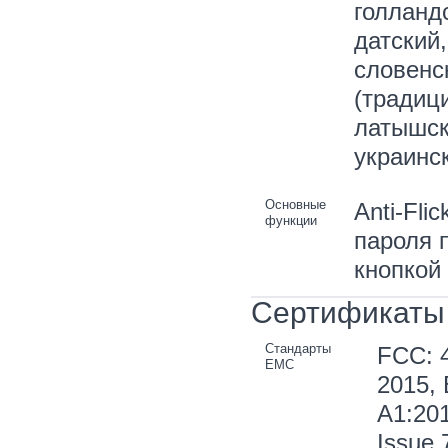
голландс
датский
словенск
(традици
латышск
украинс
Основные
Anti-Fli
функции
пароля 
кнопкой
Сертификаты
Стандарты
FCC: 4
EMC
2015, 
A1:201
Issue 