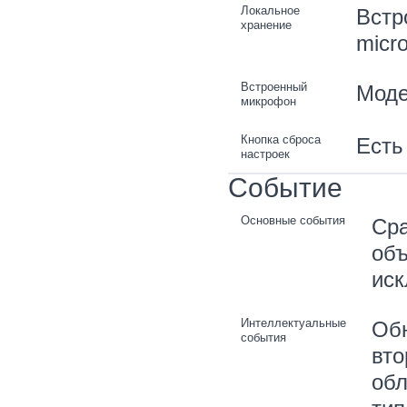
Локальное
Встр
хранение
micr
Встроенный
Моде
микрофон
Кнопка сброса
Есть
настроек
Событие
Основные события
Сра
объ
ис
Интеллектуальные
Обн
события
вто
обл