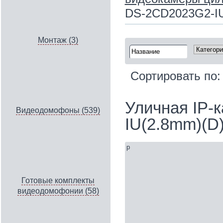
DS-2CD2023G2-IU(
Монтаж (3)
Сортировать по
Уличная IP‑
Видеодомофоны (539)
IU(2.8mm)(D
p
Готовые комплекты
видеодомофонии (58)