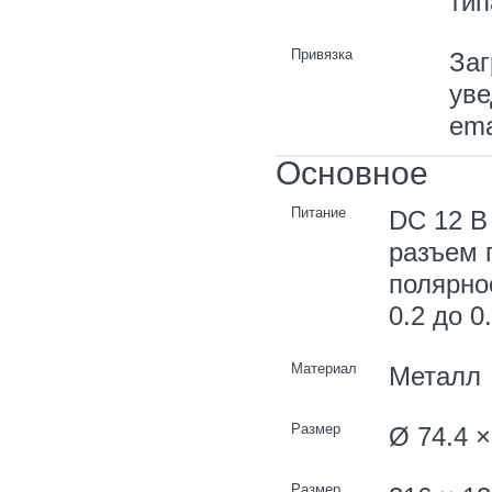
тип
Привязка
Заг
уве
ema
Основное
Питание
DC 12 В 
разъем 
полярнос
0.2 до 0
Материал
Металл
Размер
Ø 74.4 ×
Размер