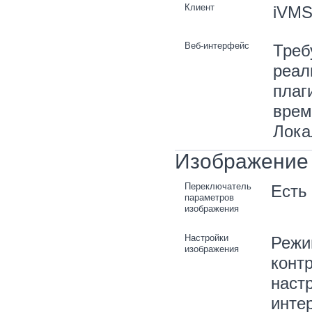
Клиент
iVMS-
Веб-интерфейс
Треб
реал
плаг
врем
Лока
Изображение
Переключатель
Есть
параметров
изображения
Настройки
Режи
изображения
контр
наст
инте