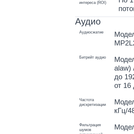
интереса (ROI)
пото
Аудио
Аудиосжатие
Модел
MP2L2
Битрейт аудио
Модел
alaw) 
до 19
от 16
Частота
Модел
дискретизации
кГц/4
Фильтрация
Модел
шумов