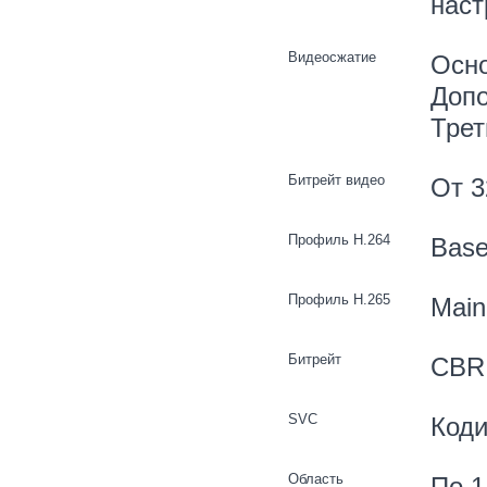
наст
Видеосжатие
Осно
Допо
Трет
Битрейт видео
От 3
Профиль H.264
Basel
Профиль H.265
Main 
Битрейт
CBR
SVC
Коди
Область
По 1