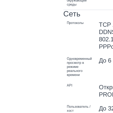
окружающей
среды
Сеть
Протоколы
TCP 
DDNS
802.1
PPPo
Одновременный
До 6
просмотр в
режиме
реального
времени
API
Откр
PROF
Пользователь /
До 3
хост