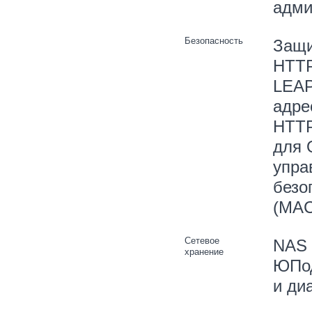
адми
Безопасность
Защи
HTTP
LEAP
адре
HTTP
для 
упра
безо
(MAC
Сетевое
NAS 
хранение
ЮПод
и ди