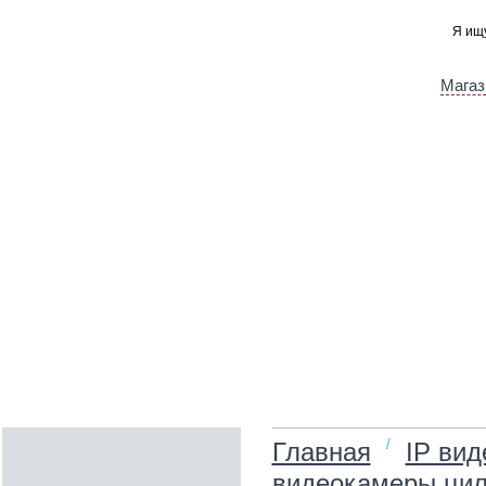
Магаз
/
Главная
IP ви
видеокамеры цил