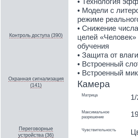
• Технология эфф
• Модели с литер
режиме реальног
• Снижение числ
Контроль доступа (390)
целей «Человек» 
обучения
• Защита от влаги
• Встроенный сло
• Встроенный мик
Охранная сигнализация
Камера
(141)
Матрица
1/
Максимальное
19
разрешение
Переговорные
Чувствительность
Цв
устройства (36)