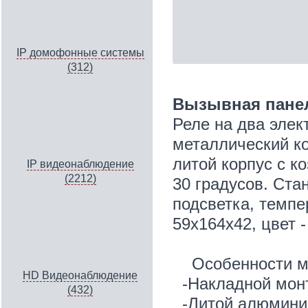
IP домофонные системы
(312)
Вызывная панел
Реле на два элек
металлический ко
литой корпус с к
IP видеонаблюдение
(2212)
30 градусов. Ста
подсветка, темпе
59х164х42, цвет 
Особенности м
HD Видеонаблюдение
-Накладной мон
(432)
-Литой алюминие