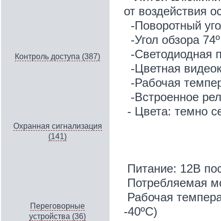
от воздействия о
-Поворотный уго
-Угол обзора 74º
-Светодиодная п
Контроль доступа (387)
-Цветная видеок
-Рабочая темпер
-Встроенное рел
- Цвета: темно с
Охранная сигнализация
(141)
Техничес
Питание: 12В пос
Потребляемая мо
Рабочая температ
Переговорные
-40ºС)
устройства (36)