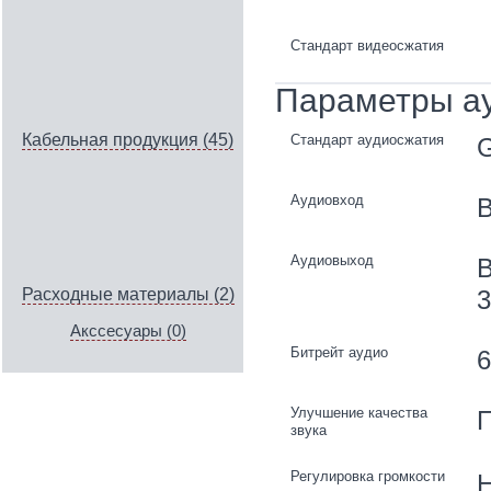
Стандарт видеосжатия
Параметры а
Кабельная продукция (45)
Стандарт аудиосжатия
G
Аудиовход
В
Аудиовыход
В
3
Расходные материалы (2)
Акссесуары (0)
Битрейт аудио
6
Улучшение качества
П
звука
Регулировка громкости
Н