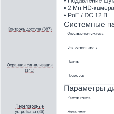
• Подавление шу
• 2 Мп HD-камера
• PoE / DC 12 В
Системные п
Контроль доступа (387)
Операционная система
Внутренняя память
Память
Охранная сигнализация
(141)
Процессор
Параметры д
Размер экрана
Переговорные
Управление
устройства (36)