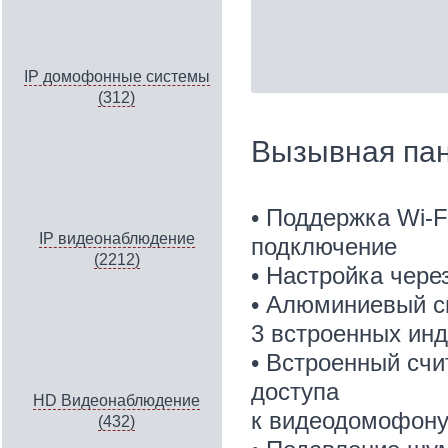
IP домофонные системы
(312)
Вызывная па
• Поддержка Wi-F
IP видеонаблюдение
подключение
(2212)
• Настройка чере
• Алюминиевый сп
3 встроенных ин
• Встроенный счит
доступа
HD Видеонаблюдение
к видеодомофон
(432)