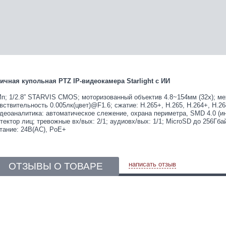
ичная купольная PTZ IP-видеокамера Starlight с ИИ
п; 1/2.8” STARVIS CMOS; моторизованный объектив 4.8~154мм (32x); м
вствительность 0.005лк(цвет)@F1.6; сжатие: H.265+, H.265, H.264+, H.2
деоаналитика: автоматическое слежение, охрана периметра, SMD 4.0 (и
тектор лиц; тревожные вх/вых: 2/1; аудиовх/вых: 1/1; MicroSD до 256Гбай
тание: 24В(AC), PoE+
написать отзыв
ОТЗЫВЫ О ТОВАРЕ