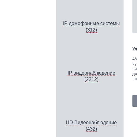
IP домофонные системы
(312)
Ул
4M
чу
ви
IP видеонаблюдение
де
пи
(2212)
HD Видеонаблюдение
(432)