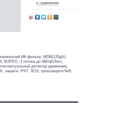
к сравнению
еханический ИК-фильтр; WDR(120дБ);
64, MJPEG; 3 потока до 4Мп@25к/с;
нтеллектуальный детектор движения),
т; защита: IP67, IK10, грозозащита 6кВ;