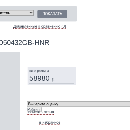
Добавленные к сравнению (0)
SD50432GB-HNR
КУПИТЬ
цена розница
58980
р.
написать отзыв
в избранное