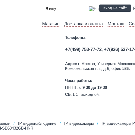
вход на сайт
Магазин
Доставка и оплата
Монтаж
Св
Телефоны:
+7(499) 753-77-72
,
+7(926) 527-17
Адрес
г. Москва, Универмаг Московск
Комсомольская пл., д.6, офис
526.
Часы работы:
ПН-ПТ:
c 9-30 до 19-30
СБ,
ВС:
выходной.
авная
/
IP видеонаблюдение
/
IP видеокамеры
/
IP видеокамеры 
H-SD50432GB-HNR