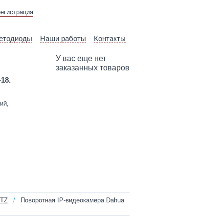
ВЫЕЗД ТЕХНИЧЕСКОГО
регистрация
СПЕЦИАЛИСТА
етодиоды
Наши работы
Контакты
У вас еще нет
заказанных товаров
-18.
ий,
PTZ
/
Поворотная IP-видеокамера Dahua