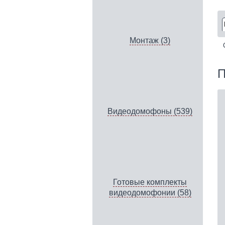
Монтаж (3)
П
Видеодомофоны (539)
Готовые комплекты
видеодомофонии (58)