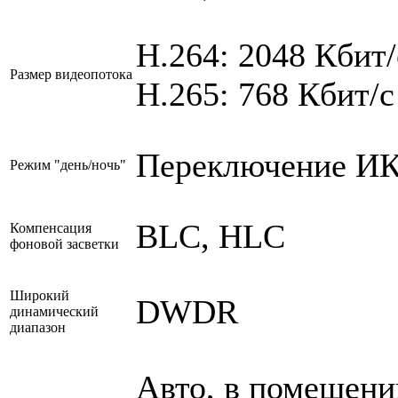
H.264: 2048 Кбит/
Размер видеопотока
H.265: 768 Кбит/с
Переключение ИК-
Режим "день/ночь"
BLC, HLC
Компенсация
фоновой засветки
Широкий
DWDR
динамический
диапазон
Авто, в помещени