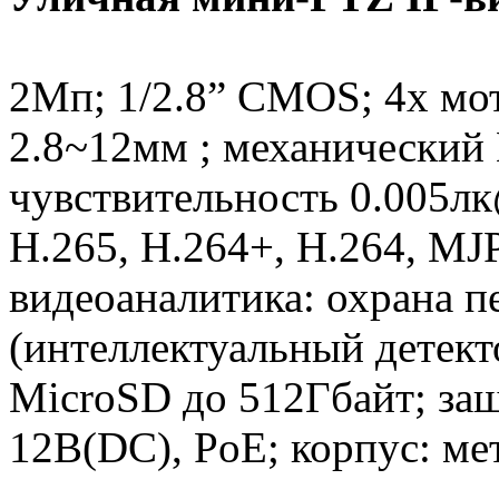
2Мп; 1/2.8” CMOS; 4x мо
2.8~12мм ; механический
чувствительность 0.005лк
H.265, H.264+, H.264, MJ
видеоаналитика: охрана п
(интеллектуальный детект
MicroSD до 512Гбайт; защ
12В(DC), PoE; корпус: ме