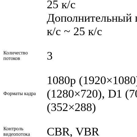
25 к/с
Дополнительный п
к/с ~ 25 к/с
3
Количество
потоков
1080p (1920×1080)
(1280×720), D1 (
Форматы кадра
(352×288)
CBR, VBR
Контроль
видеопотока