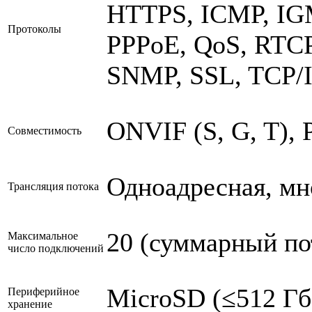
HTTPS, ICMP, IGM
Протоколы
PPPoE, QoS, RTCP
SNMP, SSL, TCP/I
ONVIF (S, G, T), 
Совместимость
Одноадресная, мн
Трансляция потока
20 (суммарный по
Максимальное
число подключений
MicroSD (≤512 Гб
Периферийное
хранение