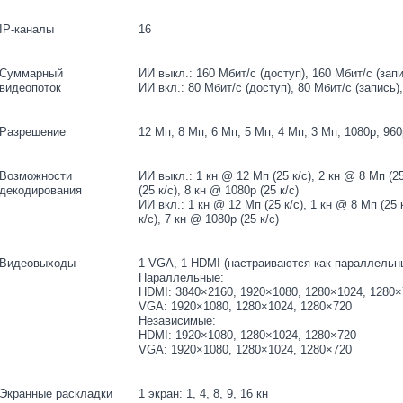
IP-каналы
16
Суммарный
ИИ выкл.: 160 Мбит/с (доступ), 160 Мбит/с (зап
видеопоток
ИИ вкл.: 80 Мбит/с (доступ), 80 Мбит/с (запись)
Разрешение
12 Мп, 8 Мп, 6 Мп, 5 Мп, 4 Мп, 3 Мп, 1080p, 960
Возможности
ИИ выкл.: 1 кн @ 12 Мп (25 к/с), 2 кн @ 8 Мп (25
декодирования
(25 к/с), 8 кн @ 1080p (25 к/с)
ИИ вкл.: 1 кн @ 12 Мп (25 к/с), 1 кн @ 8 Мп (25 к
к/с), 7 кн @ 1080p (25 к/с)
Видеовыходы
1 VGA, 1 HDMI (настраиваются как параллель
Параллельные:
HDMI: 3840×2160, 1920×1080, 1280×1024, 1280×
VGA: 1920×1080, 1280×1024, 1280×720
Независимые:
HDMI: 1920×1080, 1280×1024, 1280×720
VGA: 1920×1080, 1280×1024, 1280×720
Экранные раскладки
1 экран: 1, 4, 8, 9, 16 кн