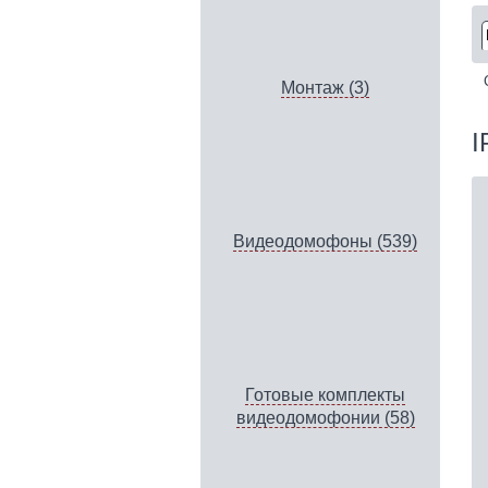
Монтаж (3)
I
Видеодомофоны (539)
Готовые комплекты
видеодомофонии (58)