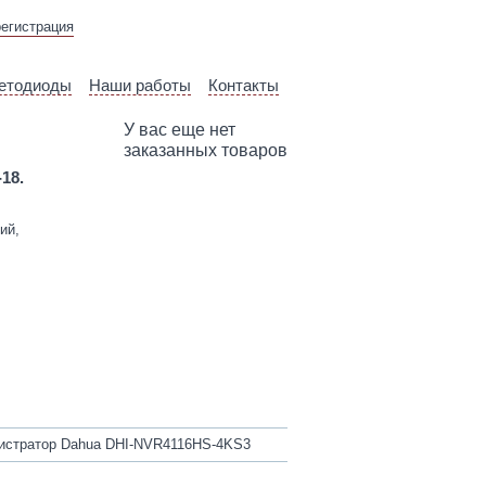
ВЫЕЗД ТЕХНИЧЕСКОГО
регистрация
СПЕЦИАЛИСТА
етодиоды
Наши работы
Контакты
У вас еще нет
заказанных товаров
-18.
ий,
истратор Dahua DHI-NVR4116HS-4KS3