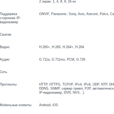
2 экран: 1, 4, 8, 9, 16 кн
Поддержка
ONVIF, Panasonic, Sony, Axis, Arecont, Pelco, 
сторонних IP-
видеокамер
Сжатие
Видео
H.265+, H.265, H.264+, H.264
Аудио
G.711a, G.711mu, PCM, G.726
Сеть
Протоколы
HTTP, HTTPS, TCP/IP, IPv4, IPv6, UDP, NTP, D
DDNS, SNMP, сервер тревог, P2P, автоматическа
IP-видеокамер, DVR, NVS…)
Мобильные клиенты
Android, iOS