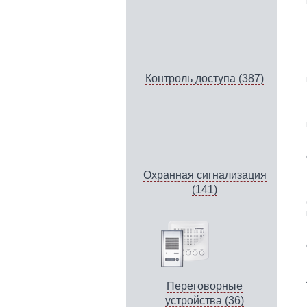
Контроль доступа (387)
Охранная сигнализация
(141)
Переговорные
устройства (36)