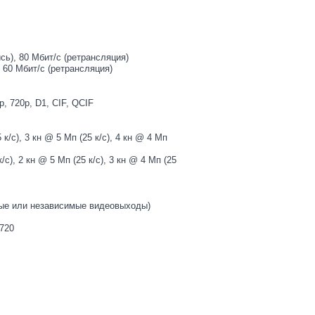
ись), 80 Мбит/с (ретрансляция)
, 60 Мбит/с (ретрансляция)
p, 720p, D1, CIF, QCIF
 к/с), 3 кн @ 5 Мп (25 к/с), 4 кн @ 4 Мп
/с), 2 кн @ 5 Мп (25 к/с), 3 кн @ 4 Мп (25
ные или независимые видеовыходы)
720