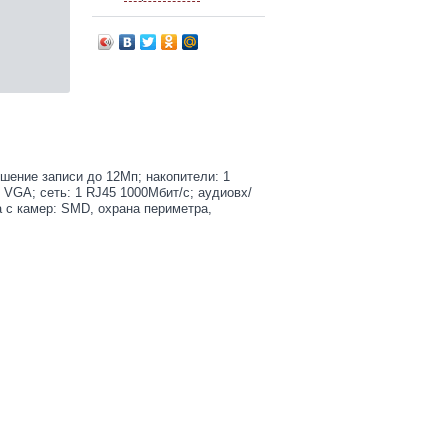
ешение записи до 12Мп; накопители: 1
 VGA; cеть: 1 RJ45 1000Мбит/с; aудиовх/
а с камер: SMD, охрана периметра,