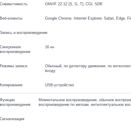
Совместимость
ONVIF 22.12 (S, G, T), CGI, SDK
Веб-клиенты
Google Chrome, Internet Explorer, Safari, Edge, Fi
Запись и воспроизведение
Синхронное
16 кн
воспроизведение
Режимы записи
Обычный, по детектору движения, по интеллек
входу
Копирование
USB-устройство
Функции
Моментальное воспроизведение, обычное воспроиз
воспроизведения
воспроизведение по меткам, интеллектуальное во
Сигнализация