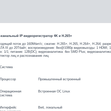
-канальный IP-видеорегистратор 4K и H.265+
одящий поток до 160Мбит/с; сжатие: H.265+, H.265, H.264+, H.264; разр
TA III до 20Тбайт; воспроизведение: 8кн@1080p видеовыходы: 1 HDMI, 1
х: 1/1; питание: 12В(DC); видеоаналитика: 4кн SMD Plus; видеоаналитик
тектор лиц и распознавание лиц
Система
Процессор
Промышленный встроенный
Операционная
Встроенная ОС Linux
система
Интерфейс
Веб, локальный