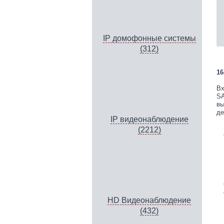
IP домофонные системы
(312)
16
Вх
SA
вы
де
IP видеонаблюдение
(2212)
HD Видеонаблюдение
(432)