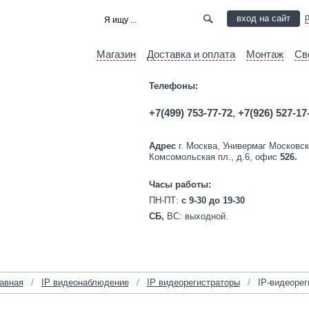
вход на сайт
Магазин
Доставка и оплата
Монтаж
Св
Телефоны:
+7(499) 753-77-72
,
+7(926) 527-17
Адрес
г. Москва, Универмаг Московск
Комсомольская пл., д.6, офис
526.
Часы работы:
ПН-ПТ:
c 9-30 до 19-30
СБ,
ВС:
выходной.
авная
/
IP видеонаблюдение
/
IP видеорегистраторы
/
IP‑видеорег