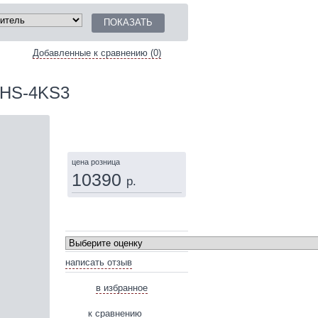
Добавленные к сравнению (0)
6HS-4KS3
КУПИТЬ
цена розница
10390
р.
написать отзыв
в избранное
к сравнению