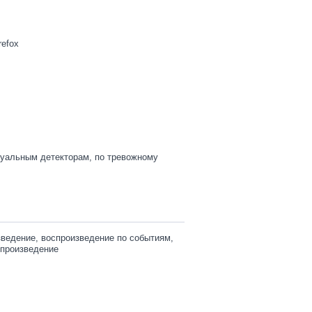
refox
туальным детекторам, по тревожному
ведение, воспроизведение по событиям,
спроизведение