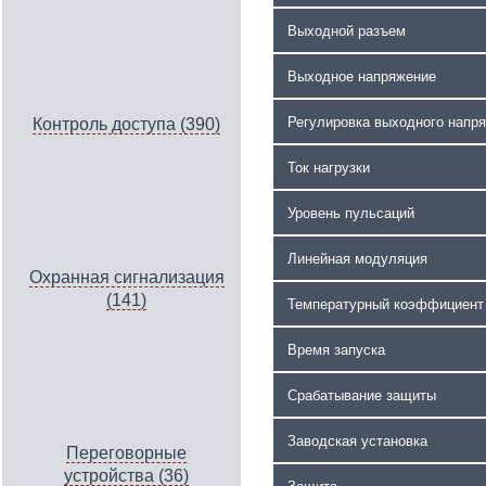
Выходной разъем
Выходное напряжение
Регулировка выходного напр
Контроль доступа (390)
Ток нагрузки
Уровень пульсаций
Линейная модуляция
Охранная сигнализация
(141)
Температурный коэффициент
Время запуска
Срабатывание защиты
Заводская установка
Переговорные
устройства (36)